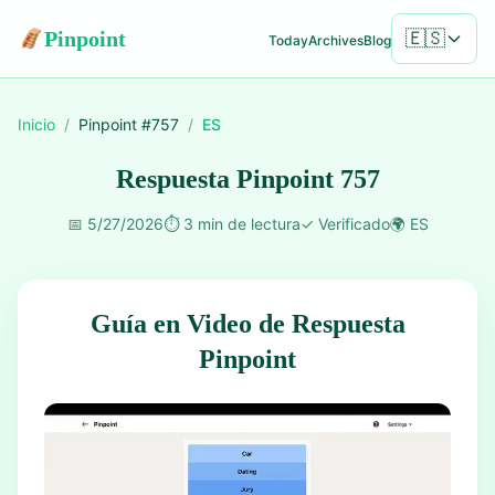
Pinpoint
🇪🇸
Today
Archives
Blog
Inicio
/
Pinpoint #
757
/
ES
Respuesta Pinpoint 757
📅
5/27/2026
⏱️
3 min de lectura
✓
Verificado
🌍
ES
Guía en Video de Respuesta
Pinpoint