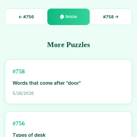
🏠
Inicio
← #
756
#
758
→
More Puzzles
#
758
Words that come after "door"
5/28/2026
#
756
Types of desk