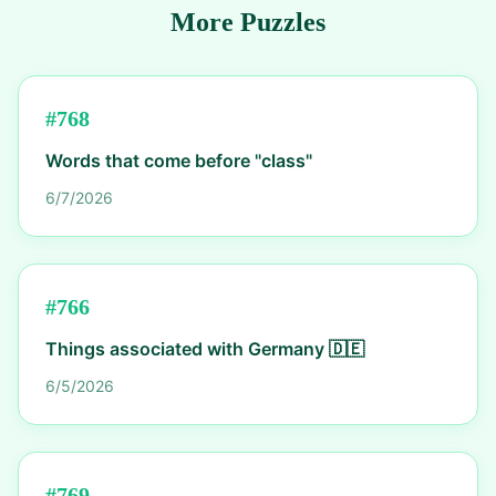
More Puzzles
#
768
Words that come before "class"
6/7/2026
#
766
Things associated with Germany 🇩🇪
6/5/2026
#
769