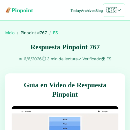
Pinpoint
🇪🇸
Today
Archives
Blog
Inicio
/
Pinpoint #
767
/
ES
Respuesta Pinpoint 767
📅
6/6/2026
⏱️
3 min de lectura
✓
Verificado
🌍
ES
Guía en Video de Respuesta
Pinpoint