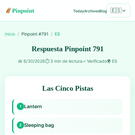
Pinpoint
🇪🇸
Today
Archives
Blog
Inicio
/
Pinpoint #
791
/
ES
Respuesta Pinpoint 791
📅
6/30/2026
⏱️
3 min de lectura
✓
Verificado
🌍
ES
Las Cinco Pistas
Lantern
1
Sleeping bag
2