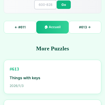
Go
🏠
Accueil
← #
611
#
613
→
More Puzzles
#
613
Things with keys
2026/1/3