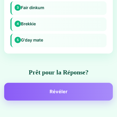
Fair dinkum
3
Brekkie
4
G'day mate
5
Prêt pour la Réponse?
Révéler