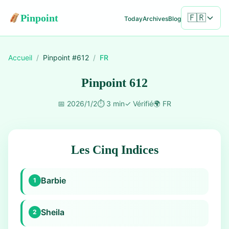
Pinpoint
🇫🇷
Today
Archives
Blog
Accueil
/
Pinpoint #
612
/
FR
Pinpoint 612
📅
2026/1/2
⏱️
3 min
✓
Vérifié
🌍
FR
Les Cinq Indices
Barbie
1
Sheila
2