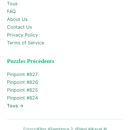
Tous
FAQ
About Us
Contact Us
Privacy Policy
Terms of Service
Puzzles Précédents
Pinpoint #
827
Pinpoint #
826
Pinpoint #
825
Pinpoint #
824
Tous
→
Friends
Kling 4
Seedance 2 JP
Veol AI
Kavel AI