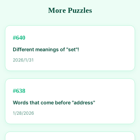
More Puzzles
#
640
Different meanings of "set"!
2026/1/31
#
638
Words that come before "address"
1/28/2026