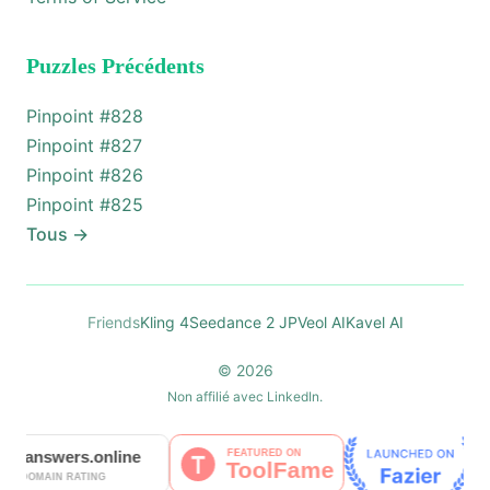
Puzzles Précédents
Pinpoint #
828
Pinpoint #
827
Pinpoint #
826
Pinpoint #
825
Tous
→
Friends
Kling 4
Seedance 2 JP
Veol AI
Kavel AI
© 2026
Non affilié avec LinkedIn.