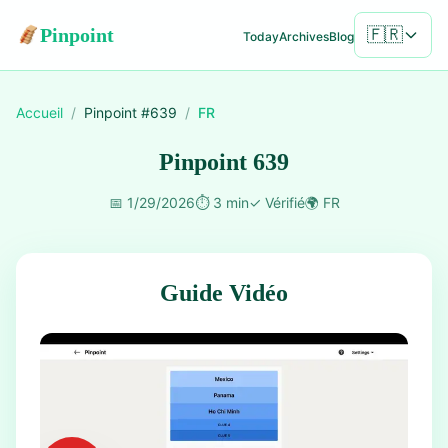
Pinpoint
🇫🇷
Today
Archives
Blog
Accueil
/
Pinpoint #
639
/
FR
Pinpoint 639
📅
1/29/2026
⏱️
3 min
✓
Vérifié
🌍
FR
Guide Vidéo