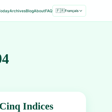
🇫🇷
Today
Archives
Blog
About
FAQ
Français
94
Cinq Indices