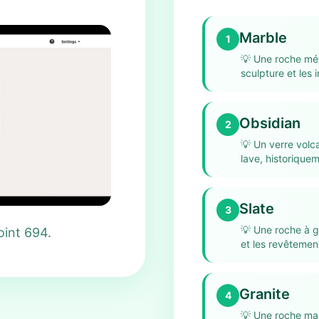
Marble
1
💡
Une roche mét
sculpture et les
Obsidian
2
💡
Un verre volc
lave, historiquem
Slate
3
💡
Une roche à gr
oint 694.
et les revêtement
Granite
4
💡
Une roche mag