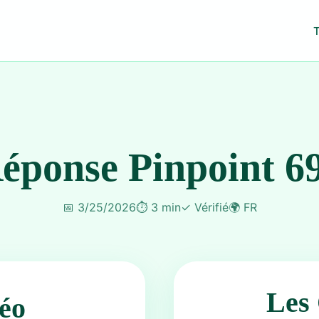
éponse Pinpoint 6
📅
3/25/2026
⏱️
3 min
✓
Vérifié
🌍
FR
Les 
éo