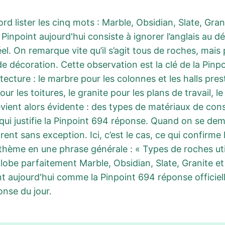
bord lister les cinq mots : Marble, Obsidian, Slate, Gr
npoint aujourd'hui consiste à ignorer l’anglais au déb
. On remarque vite qu’il s’agit tous de roches, mais 
e décoration. Cette observation est la clé de la Pin
itecture : le marbre pour les colonnes et les halls pres
pour les toitures, le granite pour les plans de travail,
vient alors évidente : des types de matériaux de con
e qui justifie la Pinpoint 694 réponse. Quand on se d
ègrent sans exception. Ici, c’est le cas, ce qui confirm
 thème en une phrase générale : « Types de roches u
globe parfaitement Marble, Obsidian, Slate, Granite e
t aujourd'hui comme la Pinpoint 694 réponse officiel
onse du jour.