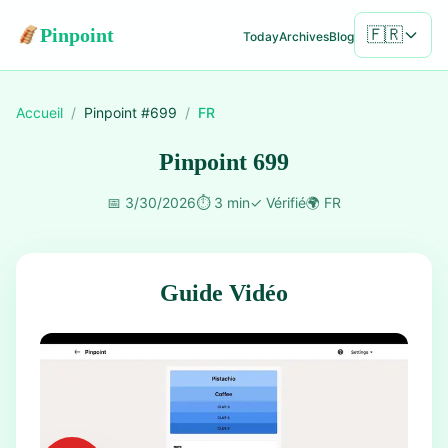
Pinpoint
🇫🇷
Today
Archives
Blog
Accueil
/
Pinpoint #
699
/
FR
Pinpoint 699
📅
3/30/2026
⏱️
3 min
✓
Vérifié
🌍
FR
Guide Vidéo