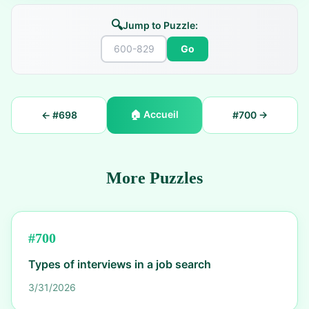
🔍
Jump to Puzzle:
Go
🏠
Accueil
← #
698
#
700
→
More Puzzles
#
700
Types of interviews in a job search
3/31/2026