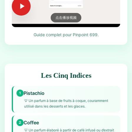
点击播放视频
Guide complet pour Pinpoint 699.
Les Cinq Indices
Pistachio
1
💡
Un parfum à base de fruits à coque, couramment
utilisé dans les desserts et les glaces.
Coffee
2
💡
Un parfum élaboré à partir de café infusé ou d’extrait