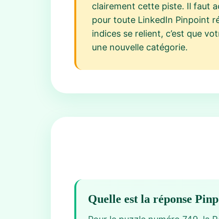
clairement cette piste. Il faut
pour toute LinkedIn Pinpoint 
indices se relient, c’est que v
une nouvelle catégorie.
Quelle est la réponse Pin