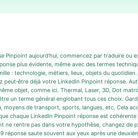
nse Pinpoint aujourd’hui, commencez par traduire ou
 réponse plus évidente, même avec des termes techn
ille : technologie, métiers, lieux, objets du quotidien
peut‑être déjà votre LinkedIn Pinpoint réponse. Autre 
me objet, comme ici. Thermal, Laser, 3D, Dot matrix, 
tre un terme général englobant tous ces choix. Garde
u, moyens de transport, sports, langues, etc. Cela a
s que chaque LinkedIn Pinpoint réponse est cohérente 
t ne rentre pas dans votre hypothèse, changez de pist
749 réponse saute souvent aux yeux après une deuxièm