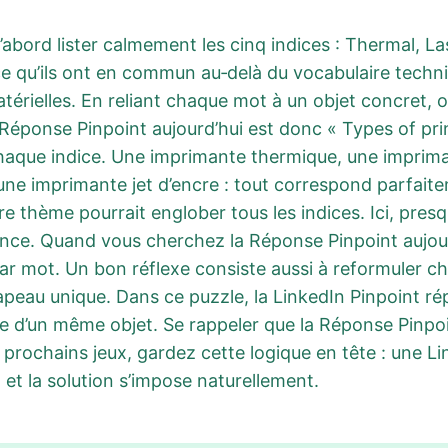
’abord lister calmement les cinq indices : Thermal, Las
 qu’ils ont en commun au‑delà du vocabulaire techniq
érielles. En reliant chaque mot à un objet concret, o
Réponse Pinpoint aujourd’hui est donc « Types of prin
chaque indice. Une imprimante thermique, une imprima
une imprimante jet d’encre : tout correspond parfaite
utre thème pourrait englober tous les indices. Ici, pre
rence. Quand vous cherchez la Réponse Pinpoint aujou
par mot. Un bon réflexe consiste aussi à reformuler c
apeau unique. Dans ce puzzle, la LinkedIn Pinpoint r
te d’un même objet. Se rappeler que la Réponse Pinpoi
 prochains jeux, gardez cette logique en tête : une Li
 et la solution s’impose naturellement.