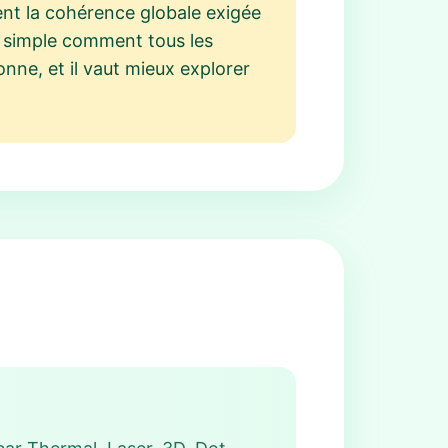
gent la cohérence globale exigée
e simple comment tous les
onne, et il vaut mieux explorer