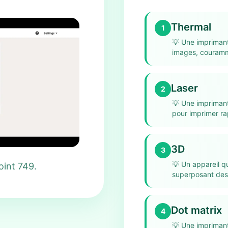
Thermal
1
💡
Une imprimante
images, couramme
Laser
2
💡
Une imprimante
pour imprimer ra
3D
3
💡
Un appareil qu
oint 749.
superposant des
Dot matrix
4
💡
Une imprimant