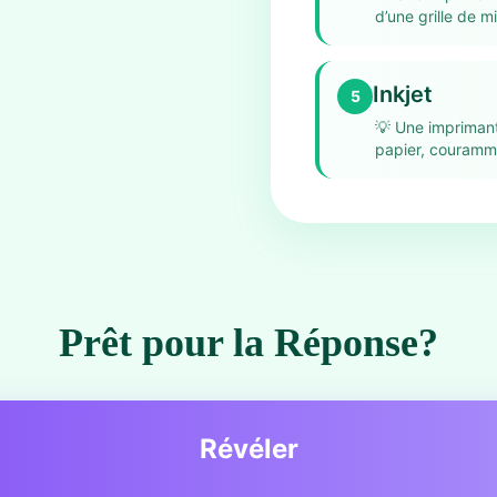
d’une grille de m
Inkjet
5
💡
Une imprimante
papier, couramme
Prêt pour la Réponse?
Révéler