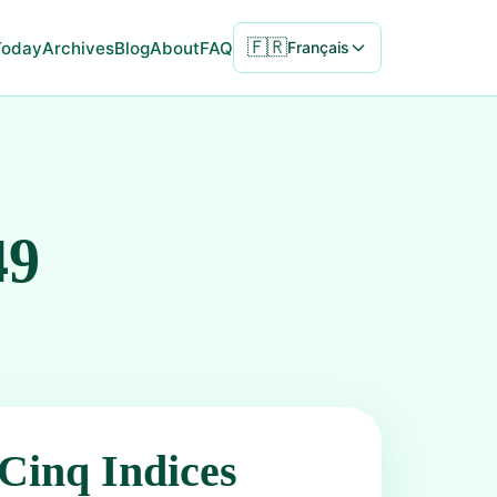
🇫🇷
Today
Archives
Blog
About
FAQ
Français
49
Cinq Indices