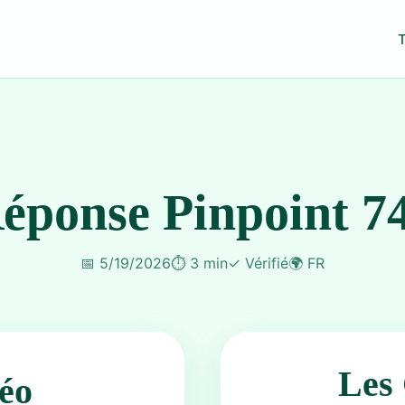
éponse Pinpoint 7
📅
5/19/2026
⏱️
3 min
✓
Vérifié
🌍
FR
Les 
éo