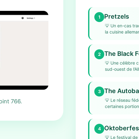
Pretzels
1
💡
Un en-cas tra
la cuisine allema
The Black F
2
💡
Une célèbre c
sud-ouest de l’A
The Autob
3
💡
Le réseau féd
oint 766.
certaines portion
Oktoberfes
4
💡
Le festival de