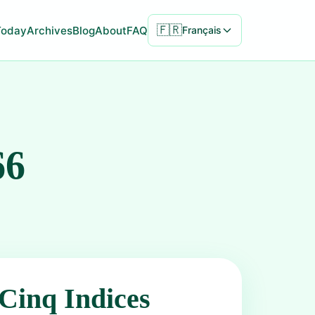
🇫🇷
Today
Archives
Blog
About
FAQ
Français
66
Cinq Indices