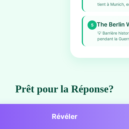
tient à Munich, 
The Berlin 
5
💡
Barrière histo
pendant la Guerr
Prêt pour la Réponse?
Révéler