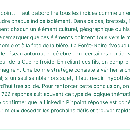
point, il faut d’abord lire tous les indices comme un
re chaque indice isolément. Dans ce cas, bretzels, 
ent chacun un élément culturel, géographique ou hist
e remarquer que ces éléments pointent tous vers le 
nomie et à la fête de la bière. La Forêt-Noire évoque 
e réseau autoroutier célèbre pour certaines portions 
ur de la Guerre froide. En reliant ces fils, on compr
emagne ». Une bonne stratégie consiste à vérifier si c
si un seul semble hors sujet, il faut revoir l’hypothè
d’hui très solide. Pour renforcer cette conclusion, o
 766 réponse suit souvent ce type de logique thématiqu
confirmer que la LinkedIn Pinpoint réponse est cohé
ur mieux décoder les prochains défis et trouver rapi