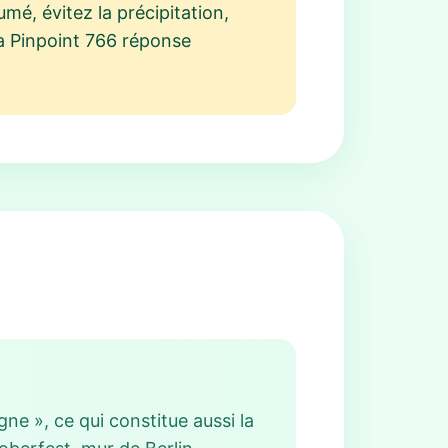
mé, évitez la précipitation,
la Pinpoint 766 réponse
ne », ce qui constitue aussi la