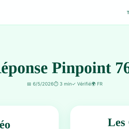
éponse Pinpoint 7
📅
6/5/2026
⏱️
3 min
✓
Vérifié
🌍
FR
Les 
éo