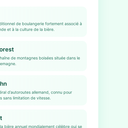
ditionnel de boulangerie fortement associé à
nde et à la culture de la bière.
orest
haîne de montagnes boisées située dans le
llemagne.
ahn
éral d’autoroutes allemand, connu pour
s sans limitation de vitesse.
t
 la bière annuel mondialement célèbre qui se