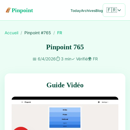
Pinpoint
🇫🇷
Today
Archives
Blog
Accueil
/
Pinpoint #
765
/
FR
Pinpoint 765
📅
6/4/2026
⏱️
3 min
✓
Vérifié
🌍
FR
Guide Vidéo