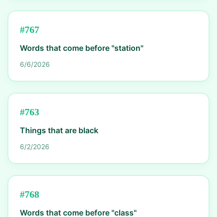
#
767
Words that come before "station"
6/6/2026
#
763
Things that are black
6/2/2026
#
768
Words that come before "class"