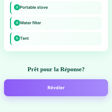
Portable stove
3
Water filter
4
Tent
5
Prêt pour la Réponse?
Révéler