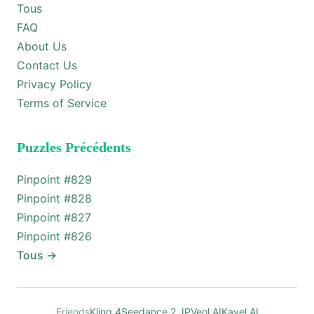
Tous
FAQ
About Us
Contact Us
Privacy Policy
Terms of Service
Puzzles Précédents
Pinpoint #
829
Pinpoint #
828
Pinpoint #
827
Pinpoint #
826
Tous
→
Friends
Kling 4
Seedance 2 JP
Veol AI
Kavel AI