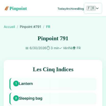
Pinpoint
🇫🇷
Today
Archives
Blog
Accueil
/
Pinpoint #
791
/
FR
Pinpoint 791
📅
6/30/2026
⏱️
3 min
✓
Vérifié
🌍
FR
Les Cinq Indices
Lantern
1
Sleeping bag
2