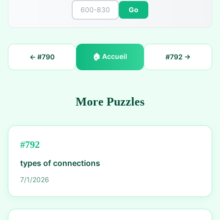
Go
🏠
Accueil
← #
790
#
792
→
More Puzzles
#
792
types of connections
7/1/2026