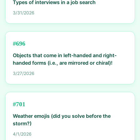
Types of interviews in a job search
3/31/2026
#
696
Objects that come in left-handed and right-
handed forms (i.e., are mirrored or chiral)!
3/27/2026
#
701
Weather emojis (did you solve before the
storm?)
4/1/2026