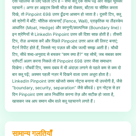
ऐसी पहेलियों के लिए पहली टिप है – सभी क्लू एक साथ पढ़ें और साझा भूमिका
पहचानें। अगर हर आइटम किसी चीज़ को रोकता, बाँटता या सीमित करता
दिखे, तो Pinpoint 698 उत्तर ढूँढना आसान हो जाता है। दूसरी टिप, क्लू
को श्रेणी में बाँटें: भौतिक संरचनाएँ (Fence, Wall), प्राकृतिक या लैंडस्केप
आधारित (Moat, Hedge) और कानूनी/काल्पनिक (Boundary line)।
इन श्रेणियों से LinkedIn Pinpoint उत्तर की दिशा साफ़ होती है। तीसरी
टिप, रोज़ अभ्यास करें और पिछले Pinpoint उत्तर आज की लिस्ट बनाएं;
पैटर्न रिपीट होते हैं, जिससे नए पज़ल की थीम जल्दी समझ आती है। चौथी
टिप, सीधे शब्द‑अनुवाद से बचकर “काम क्या है?” यह सोचें; जब सबका काम
प्रॉपर्टी अलग करना निकले तो Pinpoint 698 उत्तर जैसा समाधान
दिखेगा। पाँचवीं टिप, समय दबाव में भी अंदाज़ा लगाने से पहले कम से कम दो
बार क्लू पढ़ें; अक्सर पहली नज़र में दिखने वाला उत्तर अधूरा होता है।
LinkedIn Pinpoint उत्तर खोजते समय नोट्स बनाना भी उपयोगी है, जैसे
“boundary, security, separation” जैसे कीवर्ड। इन नोट्स से हर
दिन Pinpoint उत्तर आज निर्धारित करना तेज़ और सटीक हो जाता है,
खासकर जब आप समान थीम वाले क्लू पहचानने लगते हैं।
सामान्य गलतियाँ