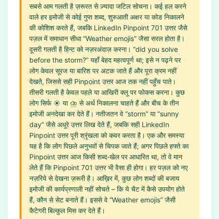
सबसे आम गलती है ज़रूरत से ज़्यादा जटिल सोचना। कई हल करने
वाले हर इमोजी से कोई गुप्त शब्द, शुरुआती अक्षर या कोड निकालने
की कोशिश करते हैं, जबकि LinkedIn Pinpoint 701 उत्तर जैसे
पज़ल में समाधान सीधा “Weather emojis” जैसा सरल होता है।
दूसरी गलती है हिन्ट को नज़रअंदाज़ करना। “did you solve
before the storm?” यहाँ बेहद महत्वपूर्ण था; इसे न पढ़ने पर
लोग केवल सूरज या बारिश पर अटक जाते हैं और पूरा क्रम नहीं
देखते, जिससे सही Pinpoint उत्तर आज तक नहीं पहुँच पाते।
तीसरी गलती है केवल पहले या आखिरी क्लू पर फोकस करना। कुछ
लोग सिर्फ ☀️ या ⛈️ से अर्थ निकालना चाहते हैं और बीच के तीन
इमोजी अनदेखा कर देते हैं। नतीजतन वे “storm” या “sunny
day” जैसे अधूरे उत्तर लिख देते हैं, जबकि सही LinkedIn
Pinpoint उत्तर पूरी श्रृंखला को कवर करता है। एक और समस्या
यह है कि लोग पिछले अनुभवों से चिपक जाते हैं; अगर पिछले हफ्ते का
Pinpoint उत्तर आज किसी शब्द‑खेल पर आधारित था, तो वे मान
लेते हैं कि Pinpoint 701 उत्तर भी वैसा ही होगा। हर पज़ल को नए
नज़रिये से देखना ज़रूरी है। आख़िर में, कुछ लोग शब्दों की बजाय
इमोजी की कार्यप्रणाली नहीं सोचते – कि ये चैट में कैसे उपयोग होते
हैं, कौन से सेट बनाते हैं। इससे वे “Weather emojis” जैसी
कैटेगरी बिल्कुल मिस कर देते हैं।