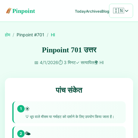
Pinpoint
🇮🇳
Today
Archives
Blog
होम
/
Pinpoint #
701
/
HI
Pinpoint 701 उत्तर
📅
4/1/2026
⏱️
3 मिनट
✓
सत्यापित
🌍
HI
पांच संकेत
☀️
1
💡
धूप वाले मौसम या गर्माहट को दर्शाने के लिए उपयोग किया जाता है।
🌤️
2