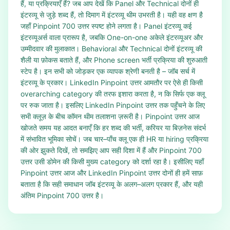
हैं, या प्रक्रियाएँ हैं? जब आप देखें कि Panel और Technical दोनों ही
इंटरव्यू से जुड़े शब्द हैं, तो दिमाग में इंटरव्यू थीम उभरती है। यही वह क्षण है
जहाँ Pinpoint 700 उत्तर स्पष्ट होने लगता है। Panel इंटरव्यू कई
इंटरव्यूअर्स वाला प्रारूप है, जबकि One-on-one अकेले इंटरव्यूअर और
उम्मीदवार की मुलाकात। Behavioral और Technical दोनों इंटरव्यू की
शैली या फ़ोकस बताते हैं, और Phone screen भर्ती प्रक्रिया की शुरुआती
स्टेप है। इन सभी को जोड़कर एक व्यापक श्रेणी बनती है – जॉब सर्च में
इंटरव्यू के प्रकार। LinkedIn Pinpoint उत्तर आमतौर पर ऐसे ही किसी
overarching category की तरफ इशारा करता है, न कि सिर्फ एक क्लू
पर रुक जाता है। इसलिए LinkedIn Pinpoint उत्तर तक पहुँचने के लिए
सभी क्लूज़ के बीच कॉमन थीम तलाशना ज़रूरी है। Pinpoint उत्तर आज
खोजते समय यह आदत बनाएँ कि हर शब्द की भर्ती, करियर या बिज़नेस संदर्भ
में संभावित भूमिका सोचें। जब चार–पाँच क्लू एक ही HR या hiring प्रक्रिया
की ओर झुकते दिखें, तो समझिए आप सही दिशा में हैं और Pinpoint 700
उत्तर उसी डोमेन की किसी मुख्य category को दर्शा रहा है। इसीलिए यहाँ
Pinpoint उत्तर आज और LinkedIn Pinpoint उत्तर दोनों ही हमें साफ़
बताता है कि सही समाधान जॉब इंटरव्यू के अलग–अलग प्रकार हैं, और यही
अंतिम Pinpoint 700 उत्तर है।