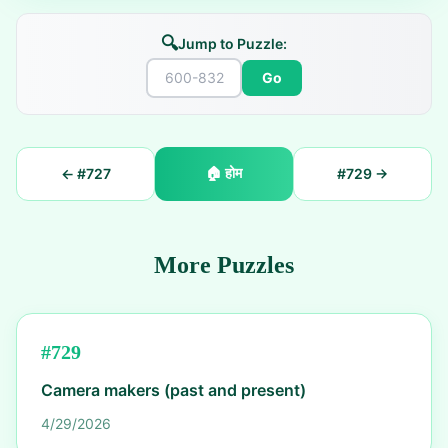
🔍
Jump to Puzzle:
Go
🏠
होम
← #
727
#
729
→
More Puzzles
#
729
Camera makers (past and present)
4/29/2026