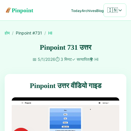
Pinpoint
🇮🇳
Today
Archives
Blog
होम
/
Pinpoint #
731
/
HI
Pinpoint 731 उत्तर
📅
5/1/2026
⏱️
3 मिनट
✓
सत्यापित
🌍
HI
Pinpoint उत्तर वीडियो गाइड