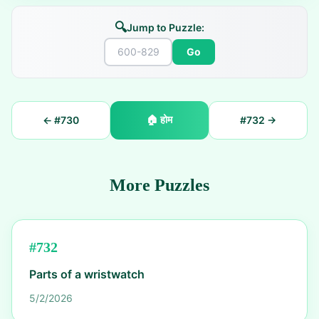
🔍
Jump to Puzzle:
Go
🏠
होम
← #
730
#
732
→
More Puzzles
#
732
Parts of a wristwatch
5/2/2026