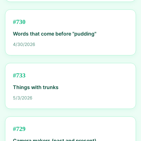
#
730
Words that come before "pudding"
4/30/2026
#
733
Things with trunks
5/3/2026
#
729
Camera makers (past and present)