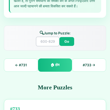
खेलते हैं, तो पुराने समाधानों की समीक्षा कर के अगले Pinpoint उत्तर
आज जल्दी पहचानने की क्षमता विकसित कर सकते हैं।
🔍
Jump to Puzzle:
Go
🏠
होम
← #
731
#
733
→
More Puzzles
#
733