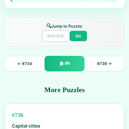
🔍
Jump to Puzzle:
Go
🏠
होम
← #
734
#
736
→
More Puzzles
#
736
Capital cities