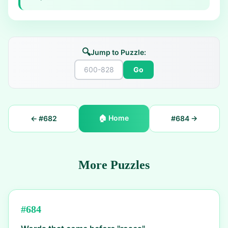
🔍
Jump to Puzzle:
Go
🏠
Home
← #
682
#
684
→
More Puzzles
#
684