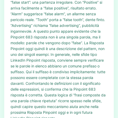
“false start”: una partenza irregolare. Con “Positive” si
arriva facilmente a “false positive”, risultato errato.
“Alarm” suggerisce “false alarm”, un allarme senza
pericolo reale. “Tooth” porta a “false tooth”, dente finto.
“Advertising” richiama “false advertising”, pubblicità
ingannevole. A questo punto appare evidente che la
Pinpoint 683 risposta non è una singola parola, ma il
modello: parole che vengono dopo “false”. La Risposta
Pinpoint oggi quindi è una descrizione del pattern, non
uno dei singoli esempi. In generale, nelle sfide tipo
LinkedIn Pinpoint risposta, conviene sempre verificare
se le parole in elenco abbiano un comune prefisso o
suffisso. Qui il suffisso è condiviso implicitamente: tutte
possono essere completate con la stessa parola
davanti. Confrontando le definizioni con il significato
delle espressioni, si conferma che la Pinpoint 683
risposta è corretta. Questa logica di “frasi composte da
una parola chiave ripetuta” ricorre spesso nelle sfide,
quindi capire questo meccanismo aiuta anche nella
prossima Risposta Pinpoint oggi e in ogni futura