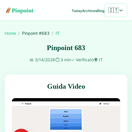
Pinpoint
🇮🇹
Today
Archives
Blog
Home
/
Pinpoint #
683
/
IT
Pinpoint 683
📅
3/14/2026
⏱️
3 min
✓
Verificato
🌍
IT
Guida Video