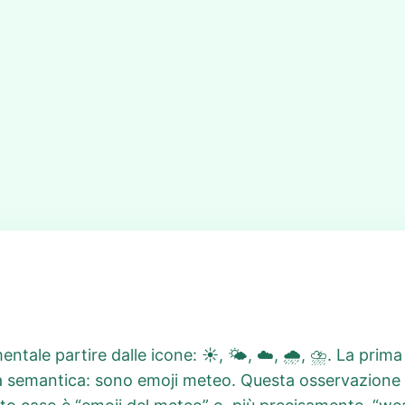
ntale partire dalle icone: ☀️, 🌤️, ☁️, 🌧️, ⛈️. La prim
a semantica: sono emoji meteo. Questa osservazione 