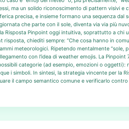
to caso è “emoji del meteo” o, più precisamente, “wea
essi, ma un solido riconoscimento di pattern visivi e 
erica precisa, e insieme formano una sequenza dal se
iornata che parte con il sole, diventa via via più nuv
a Risposta Pinpoint oggi intuitiva, soprattutto a chi u
t risposta, chiediti sempre: “Che cosa hanno in comune 
ogrammi meteorologici. Ripetendo mentalmente “sole, 
collegamento con l’idea di weather emojis. La Pinpoint
ossibili categorie (ad esempio, emozioni o oggetti): 
ue i simboli. In sintesi, la strategia vincente per la 
duare il campo semantico comune e verificarlo contro t