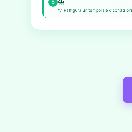
⛈️
5
💡
Raffigura un temporale o condizion