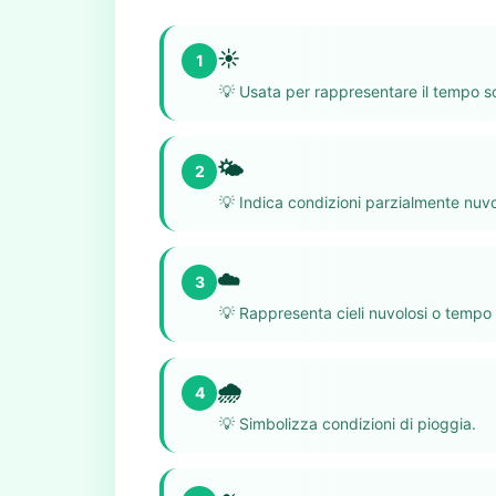
☀️
1
💡
Usata per rappresentare il tempo sol
🌤️
2
💡
Indica condizioni parzialmente nuvo
☁️
3
💡
Rappresenta cieli nuvolosi o tempo
🌧️
4
💡
Simbolizza condizioni di pioggia.