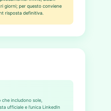
ri giorni; per questo conviene
t risposta definitiva.
o che includono sole,
a ufficiale e l’unica LinkedIn