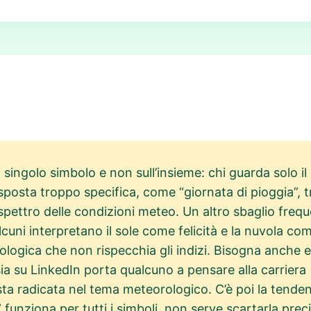
singolo simbolo e non sull’insieme: chi guarda solo il 
sposta troppo specifica, come “giornata di pioggia”, t
spettro delle condizioni meteo. Un altro sbaglio freq
lcuni interpretano il sole come felicità e la nuvola c
ologica che non rispecchia gli indizi. Bisogna anche ev
o sia su LinkedIn porta qualcuno a pensare alla carriera 
sta radicata nel tema meteorologico. C’è poi la tend
 funziona per tutti i simboli, non serve scartarla prec