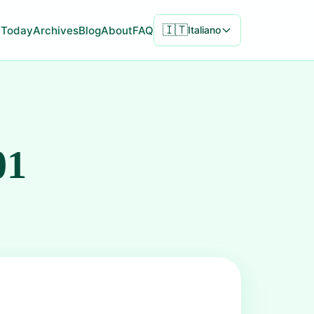
🇮🇹
Today
Archives
Blog
About
FAQ
Italiano
01