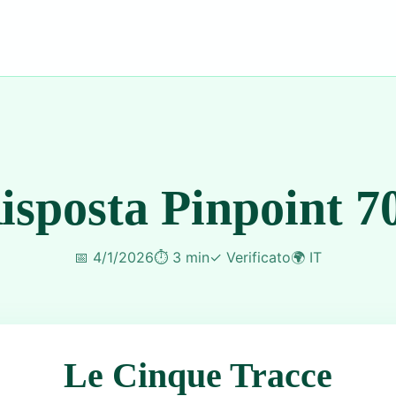
isposta Pinpoint 7
📅
4/1/2026
⏱️
3 min
✓
Verificato
🌍
IT
Le Cinque Tracce