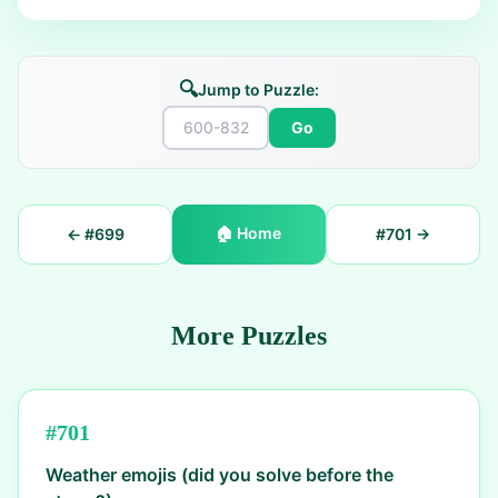
🔍
Jump to Puzzle:
Go
🏠
Home
← #
699
#
701
→
More Puzzles
#
701
Weather emojis (did you solve before the