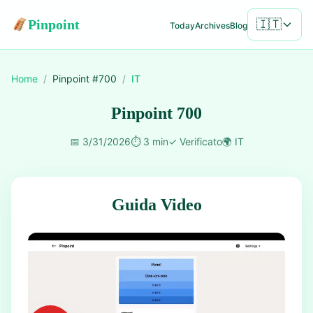
Pinpoint
🇮🇹
Today
Archives
Blog
Home
/
Pinpoint #
700
/
IT
Pinpoint 700
📅
3/31/2026
⏱️
3 min
✓
Verificato
🌍
IT
Guida Video