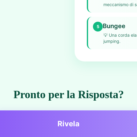
meccanismo di s
Bungee
5
💡
Una corda ela
jumping.
Pronto per la Risposta?
Rivela