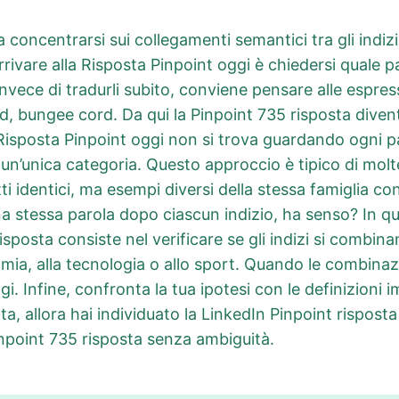
a concentrarsi sui collegamenti semantici tra gli indizi
ivare alla Risposta Pinpoint oggi è chiedersi quale 
Invece di tradurli subito, conviene pensare alle espres
d, bungee cord. Da qui la Pinpoint 735 risposta diventa
Risposta Pinpoint oggi non si trova guardando ogni 
un’unica categoria. Questo approccio è tipico di molte
i identici, ma esempi diversi della stessa famiglia co
stessa parola dopo ciascun indizio, ha senso? In ques
risposta consiste nel verificare se gli indizi si combin
tomia, alla tecnologia o allo sport. Quando le combinaz
i. Infine, confronta la tua ipotesi con le definizioni 
a, allora hai individuato la LinkedIn Pinpoint risposta 
npoint 735 risposta senza ambiguità.