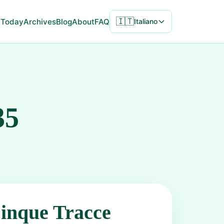
🇮🇹
Today
Archives
Blog
About
FAQ
Italiano
35
inque Tracce