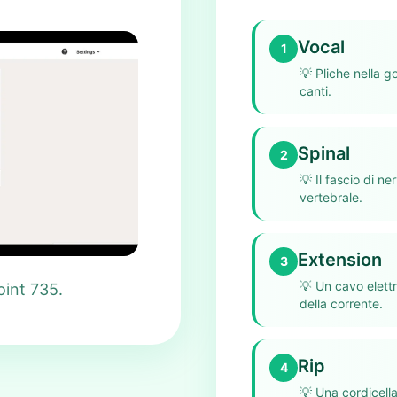
Vocal
1
💡
Pliche nella 
canti.
Spinal
2
💡
Il fascio di ne
vertebrale.
Extension
3
💡
Un cavo elettr
oint 735.
della corrente.
Rip
4
💡
Una cordicella