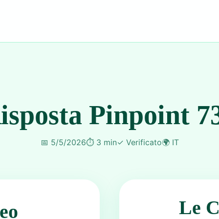
isposta Pinpoint 7
📅
5/5/2026
⏱️
3 min
✓
Verificato
🌍
IT
Le C
eo