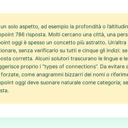
n solo aspetto, ad esempio la profondità o l’altitudine
npoint 786 risposta. Molti cercano una città, una pe
oint oggi è spesso un concetto più astratto. Un’altra 
are, senza verificarlo su tutti e cinque gli indizi: se
osta corretta. Alcuni solutori trascurano le lingue e l
ggerisce proprio i “types of connections”. Da evitare 
 forzate, come anagrammi bizzarri dei nomi o riferime
point oggi deve suonare naturale come categoria; se l
sta.