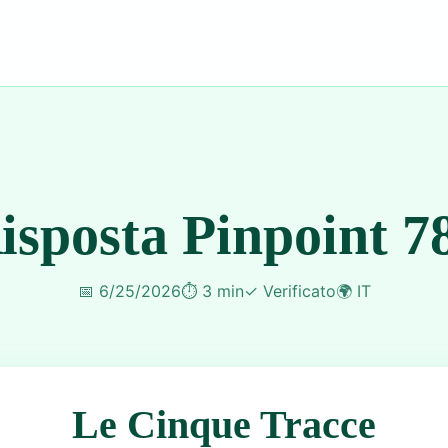
isposta Pinpoint 7
📅
6/25/2026
⏱️
3 min
✓
Verificato
🌍
IT
Le Cinque Tracce