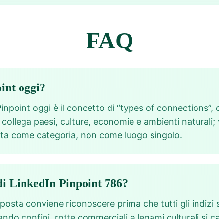
FAQ
oint oggi?
npoint oggi è il concetto di “types of connections”, ci
o collega paesi, culture, economie e ambienti naturali;
sta come categoria, non come luogo singolo.
di LinkedIn Pinpoint 786?
isposta conviene riconoscere prima che tutti gli indizi 
zando confini, rotte commerciali e legami culturali si 