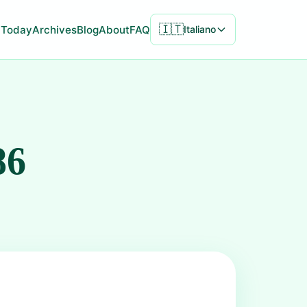
🇮🇹
Today
Archives
Blog
About
FAQ
Italiano
86