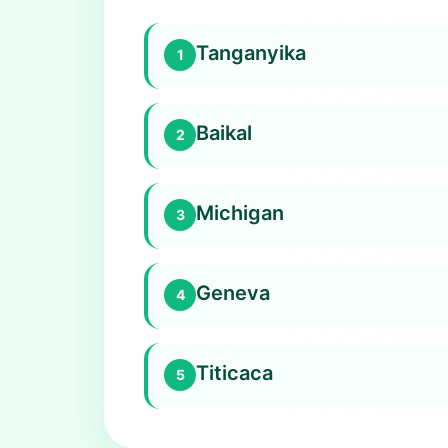
Tanganyika
1
Baikal
2
Michigan
3
Geneva
4
Titicaca
5