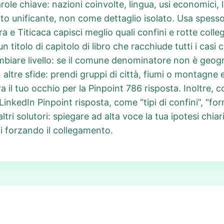
arole chiave: nazioni coinvolte, lingua, usi economici, 
o unificante, non come dettaglio isolato. Usa spesso
 e Titicaca capisci meglio quali confini e rotte colleg
 titolo di capitolo di libro che racchiude tutti i casi 
mbiare livello: se il comune denominatore non è geogr
 altre sfide: prendi gruppi di città, fiumi o montagne e
 il tuo occhio per la Pinpoint 786 risposta. Inoltre, 
LinkedIn Pinpoint risposta, come “tipi di confini”, “for
ltri solutori: spiegare ad alta voce la tua ipotesi chia
tai forzando il collegamento.