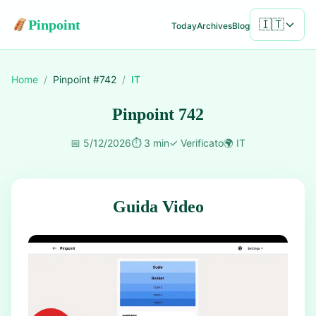
Pinpoint
🇮🇹
Today
Archives
Blog
Home
/
Pinpoint #
742
/
IT
Pinpoint 742
📅
5/12/2026
⏱️
3 min
✓
Verificato
🌍
IT
Guida Video