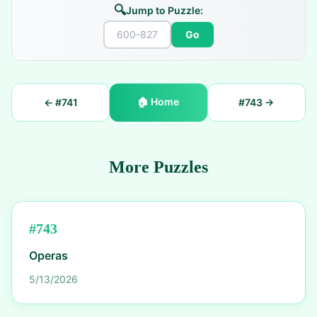
🔍
Jump to Puzzle:
Go
🏠
Home
← #
741
#
743
→
More Puzzles
#
743
Operas
5/13/2026