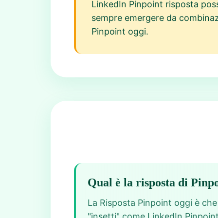
LinkedIn Pinpoint risposta po
sempre emergere da combinazion
Pinpoint oggi.
Qual è la risposta di Pinp
La Risposta Pinpoint oggi è che t
"insetti" come LinkedIn Pinpoint