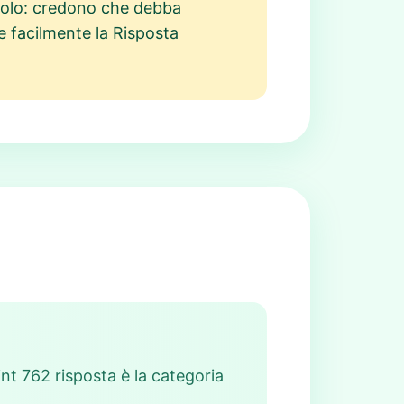
bolo: credono che debba
e facilmente la Risposta
oint 762 risposta è la categoria