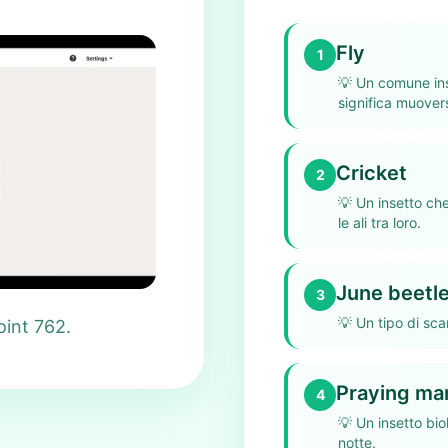
Fly
1
💡
Un comune ins
significa muoversi
Cricket
2
💡
Un insetto che
le ali tra loro.
June beetl
3
💡
Un tipo di sca
oint 762.
Praying ma
4
💡
Un insetto bi
notte.