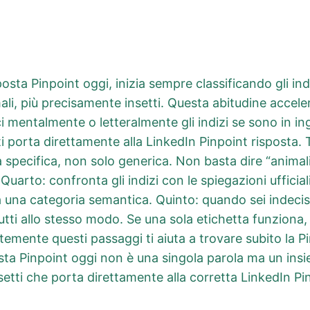
sta Pinpoint oggi, inizia sempre classificando gli indi
imali, più precisamente insetti. Questa abitudine accele
i mentalmente o letteralmente gli indizi se sono in i
 porta direttamente alla LinkedIn Pinpoint risposta. Te
specifica, non solo generica. Non basta dire “animali”
Quarto: confronta gli indizi con le spiegazioni ufficial
 una categoria semantica. Quinto: quando sei indeciso, 
 tutti allo stesso modo. Se una sola etichetta funziona
emente questi passaggi ti aiuta a trovare subito la Pi
sta Pinpoint oggi non è una singola parola ma un insi
etti che porta direttamente alla corretta LinkedIn Pin