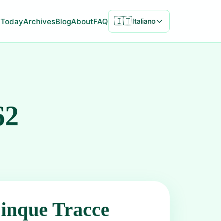
🇮🇹
Today
Archives
Blog
About
FAQ
Italiano
62
inque Tracce