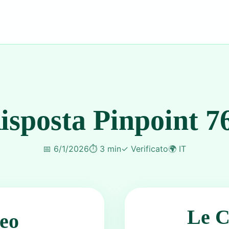
isposta Pinpoint 7
📅
6/1/2026
⏱️
3 min
✓
Verificato
🌍
IT
Le C
eo