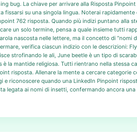
ing bug. La chiave per arrivare alla Risposta Pinpoint
a fissarsi su una singola lingua. Noterai rapidamente 
Pinpoint 762 risposta. Quando più indizi puntano alla s
rcare un solo termine, pensa a quale insieme tutti rap
ola nascosta nelle lettere, ma il concetto di “nomi di 
ermare, verifica ciascun indizio con le descrizioni: Fl
isce strofinando le ali, June beetle è un tipo di scara
s è la mantide religiosa. Tutti rientrano nella stessa 
point risposta. Allenare la mente a cercare categorie 
gi e riconoscere quando una LinkedIn Pinpoint risposta
a legata ai nomi di insetti, confermando ancora una v