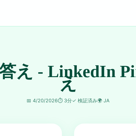
 答え - LinkedIn P
え
📅
4/20/2026
⏱️
3分
✓
検証済み
🌍
JA