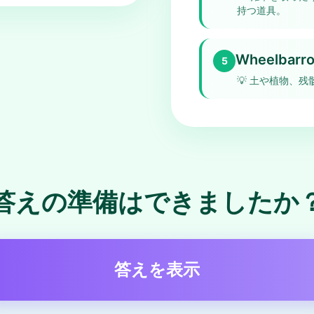
持つ道具。
Wheelbarro
5
💡
土や植物、残
答えの準備はできましたか
答えを表示