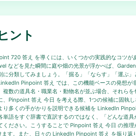
ヒント
point 720 答え を導くには、いくつかの実践的なコ
owel などを見た瞬間に庭や畑の光景が浮かべば、Gardening t
別に分類してみましょう。「掘る」「ならす」「運ぶ」
kedIn Pinpoint 答え では、この機能ベースの
数の道具名・職業名・動物名が並ぶ場合、それらを包括するラ
Pinpoint 答え 今日 を考える際、1つの候補に固
くの手がかりを説明できる候補を LinkedIn Pinpo
各単語をすぐ辞書で直訳するのではなく、「どんな道具
ださい。こうすることで Pinpoint 答え 今日 の
どり着けます。また、日々の LinkedIn Pinpoint 答え