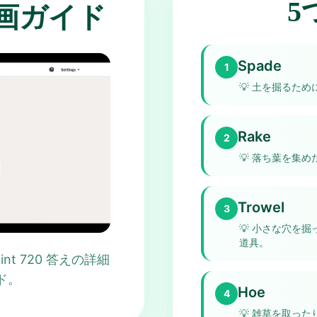
5
え動画ガイド
Spade
1
💡
土を掘るため
Rake
2
💡
落ち葉を集め
Trowel
3
💡
小さな穴を掘
道具。
npoint 720 答えの詳細
ド。
Hoe
4
💡
雑草を取った