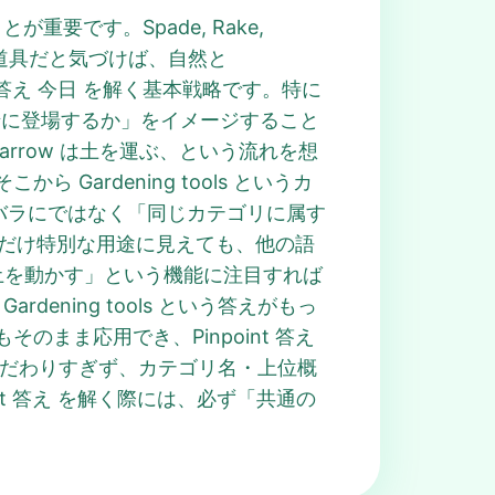
重要です。Spade, Rake,
に使う道具だと気づけば、自然と
nt 答え 今日 を解く基本戦略です。特に
で一緒に登場するか」をイメージすること
lbarrow は土を運ぶ、という流れを想
ardening tools というカ
をバラバラにではなく「同じカテゴリに属す
1語だけ特別な用途に見えても、他の語
「土を動かす」という機能に注目すれば
dening tools という答えがもっ
もそのまま応用でき、Pinpoint 答え
こだわりすぎず、カテゴリ名・上位概
oint 答え を解く際には、必ず「共通の