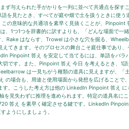
めには、まず与えられた手がかりを一列に並べて共通点を探すことが
rrow という単語を見たとき、すべてが庭や畑で土を扱うとき
着きます。この意味的な共通項を素早く見抜くことが、Pinpoi
うなパズルでは、1つ1つを辞書的に訳すよりも、「どんな場面
す、Rake はならす、Trowel は小さな穴を掘る、Whee
きます。そのプロセスの舞台こそ庭仕事であり、そこから G
dIn Pinpoint 答え を安定して当てるには、単語
です。また、Pinpoint 答え 今日 を考えるとき、
elbarrow は一見ちがう種類の道具に見えますが、
0 答え の場合も、用途と使用場面から発想を広げることで、Gar
うした考え方は他の LinkedIn Pinpoint 答え に
の軸を見失わずに推理を進められます。特定の道具名に
720 答え を素早く確定させる鍵です。LinkedIn Pinp
直すようにしましょう。