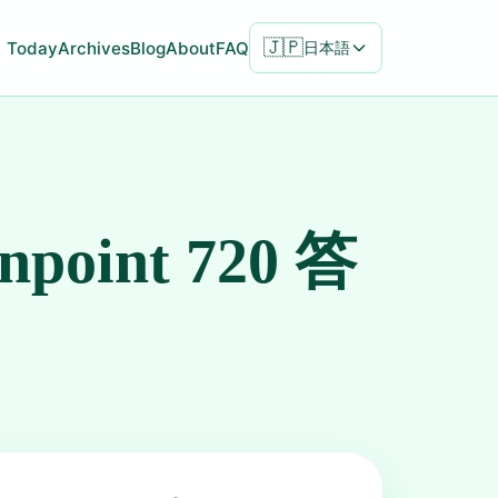
🇯🇵
Today
Archives
Blog
About
FAQ
日本語
inpoint 720 答