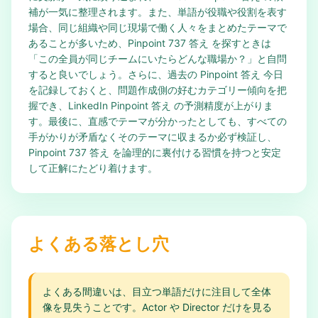
補が一気に整理されます。また、単語が役職や役割を表す
場合、同じ組織や同じ現場で働く人々をまとめたテーマで
あることが多いため、Pinpoint 737 答え を探すときは
「この全員が同じチームにいたらどんな職場か？」と自問
すると良いでしょう。さらに、過去の Pinpoint 答え 今日
を記録しておくと、問題作成側の好むカテゴリー傾向を把
握でき、LinkedIn Pinpoint 答え の予測精度が上がりま
す。最後に、直感でテーマが分かったとしても、すべての
手がかりが矛盾なくそのテーマに収まるか必ず検証し、
Pinpoint 737 答え を論理的に裏付ける習慣を持つと安定
して正解にたどり着けます。
よくある落とし穴
よくある間違いは、目立つ単語だけに注目して全体
像を見失うことです。Actor や Director だけを見る