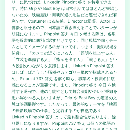
リーに気づけば、LinkedIn Pinpoint 答え を特定できま
す。特に Grip や Best Boy は日常会話ではほとんど登場し
ないため、映画撮影・照明関連の用語だと連想できれば有
利です。Costumer は衣装係、Director は監督、Actor は
俳優と訳せるので、日本語に置き換えることでパターンが
明確になります。Pinpoint 答え 今日 を考える際は、各単
語を辞書的に個別に訳すだけでなく、同じ現場で働くチー
ムとしてイメージするのがコツです。つまり、撮影現場を
俯瞰し、「カメラの近くにいる人」「照明を担当する人」
「衣装を準備する人」「指示を出す人」「演じる人」とい
う役割のつながりを意識します。LinkedIn Pinpoint 答え
はしばしばこうした職種やカテゴリー単位で構成されるた
め、Pinpoint 737 答え を解く時も、職業名・役職名に敏
感になることが重要です。また、Pinpoint 答え 今日 を検
討する過程で、他の可能性として舞台演劇やテレビ番組を
思い浮かべる人もいますが、Grip や Best Boy の定番の文
脈は映画撮影です。したがって、最終的なテーマを「映画
の撮影現場での仕事」と定義するのが自然であり、
LinkedIn Pinpoint 答え として最も整合性があります。繰
り返しになりますが、Pinpoint 737 答え は個々の単語の
意味より、映画制作という共通フィールドを捉えることで