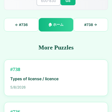
Go
🏠
ホーム
← #
736
#
738
→
More Puzzles
#
738
Types of license / licence
5/8/2026
#
736