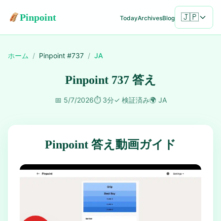
Pinpoint
🇯🇵
Today
Archives
Blog
ホーム
/
Pinpoint #
737
/
JA
Pinpoint 737 答え
📅
5/7/2026
⏱️
3分
✓
検証済み
🌍
JA
Pinpoint 答え動画ガイド