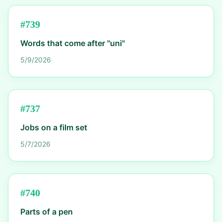
#
739
Words that come after "uni"
5/9/2026
#
737
Jobs on a film set
5/7/2026
#
740
Parts of a pen