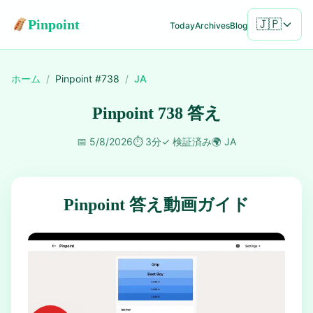
Pinpoint
🇯🇵
Today
Archives
Blog
ホーム
/
Pinpoint #
738
/
JA
Pinpoint 738 答え
📅
5/8/2026
⏱️
3分
✓
検証済み
🌍
JA
Pinpoint 答え動画ガイド