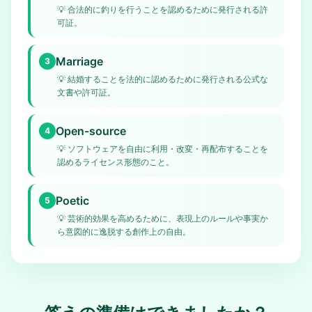
💡
合法的に釣りを行うことを認めるために発行される許
可証。
Marriage
3
💡
結婚することを法的に認めるために発行される公式な
文書や許可証。
Open-source
4
💡
ソフトウェアを自由に利用・改変・再配布することを
認めるライセンス形態のこと。
Poetic
5
💡
芸術的効果を高めるために、表現上のルールや事実か
ら意図的に逸脱する創作上の自由。