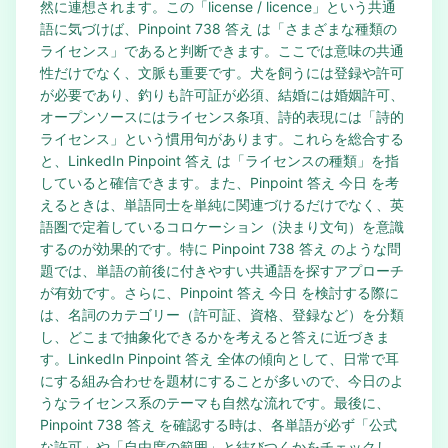
然に連想されます。この「license / licence」という共通
語に気づけば、Pinpoint 738 答え は「さまざまな種類の
ライセンス」であると判断できます。ここでは意味の共通
性だけでなく、文脈も重要です。犬を飼うには登録や許可
が必要であり、釣りも許可証が必須、結婚には婚姻許可、
オープンソースにはライセンス条項、詩的表現には「詩的
ライセンス」という慣用句があります。これらを総合する
と、LinkedIn Pinpoint 答え は「ライセンスの種類」を指
していると確信できます。また、Pinpoint 答え 今日 を考
えるときは、単語同士を単純に関連づけるだけでなく、英
語圏で定着しているコロケーション（決まり文句）を意識
するのが効果的です。特に Pinpoint 738 答え のような問
題では、単語の前後に付きやすい共通語を探すアプローチ
が有効です。さらに、Pinpoint 答え 今日 を検討する際に
は、名詞のカテゴリー（許可証、資格、登録など）を分類
し、どこまで抽象化できるかを考えると答えに近づきま
す。LinkedIn Pinpoint 答え 全体の傾向として、日常で耳
にする組み合わせを題材にすることが多いので、今日のよ
うなライセンス系のテーマも自然な流れです。最後に、
Pinpoint 738 答え を確認する時は、各単語が必ず「公式
な許可」や「自由度の範囲」と結びつくかをチェックし、