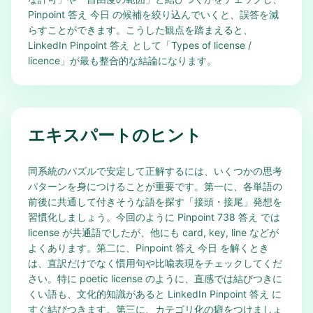
Pinpoint 答え 今日 の候補を絞り込んでいくと、誤答を減
らすことができます。こうした観点を踏まえると、
LinkedIn Pinpoint 答え として「Types of license /
licence」が最も整合的な結論になります。
エキスパートのヒント
同系統のパズルで安定して正解するには、いくつかの思考
パターンを身につけることが重要です。第一に、各単語の
前後に共通して付きそうな語を探す「接頭・接尾」発想を
習慣化しましょう。今回のように Pinpoint 738 答え では
license が共通語でしたが、他にも card, key, line などが
よくあります。第二に、Pinpoint 答え 今日 を解くとき
は、直訳だけでなく慣用句や比喩表現をチェックしてくだ
さい。特に poetic license のように、直感では結びつきに
くい語も、文化的知識があると LinkedIn Pinpoint 答え に
すぐ結びつきます。第三に、カテゴリ化の癖をつけましょ