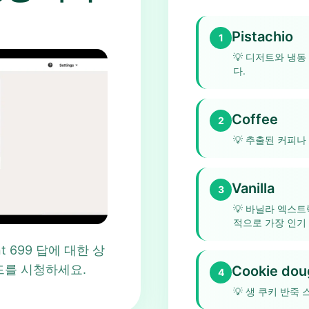
Pistachio
1
💡
디저트와 냉동
다.
Coffee
2
💡
추출된 커피나
Vanilla
3
💡
바닐라 엑스트랙
적으로 가장 인기 
oint 699 답에 대한 상
드를 시청하세요.
Cookie dou
4
💡
생 쿠키 반죽 