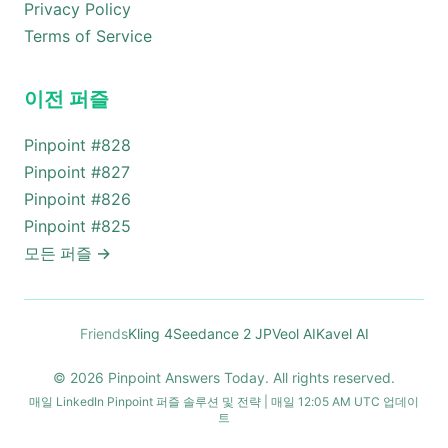
Privacy Policy
Terms of Service
이전 퍼즐
Pinpoint #
828
Pinpoint #
827
Pinpoint #
826
Pinpoint #
825
모든 퍼즐
→
Friends
Kling 4
Seedance 2 JP
Veol AI
Kavel AI
© 2026 Pinpoint Answers Today. All rights reserved.
매일 LinkedIn Pinpoint 퍼즐 솔루션 및 전략 | 매일 12:05 AM UTC 업데이
트