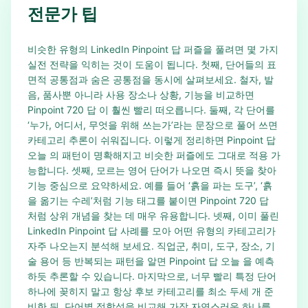
전문가 팁
비슷한 유형의 LinkedIn Pinpoint 답 퍼즐을 풀려면 몇 가지
실전 전략을 익히는 것이 도움이 됩니다. 첫째, 단어들의 표
면적 공통점과 숨은 공통점을 동시에 살펴보세요. 철자, 발
음, 품사뿐 아니라 사용 장소나 상황, 기능을 비교하면
Pinpoint 720 답 이 훨씬 빨리 떠오릅니다. 둘째, 각 단어를
‘누가, 어디서, 무엇을 위해 쓰는가’라는 문장으로 풀어 쓰면
카테고리 추론이 쉬워집니다. 이렇게 정리하면 Pinpoint 답
오늘 의 패턴이 명확해지고 비슷한 퍼즐에도 그대로 적용 가
능합니다. 셋째, 모르는 영어 단어가 나오면 즉시 뜻을 찾아
기능 중심으로 요약하세요. 예를 들어 ‘흙을 파는 도구’, ‘흙
을 옮기는 수레’처럼 기능 태그를 붙이면 Pinpoint 720 답
처럼 상위 개념을 찾는 데 매우 유용합니다. 넷째, 이미 풀린
LinkedIn Pinpoint 답 사례를 모아 어떤 유형의 카테고리가
자주 나오는지 분석해 보세요. 직업군, 취미, 도구, 장소, 기
술 용어 등 반복되는 패턴을 알면 Pinpoint 답 오늘 을 예측
하듯 추론할 수 있습니다. 마지막으로, 너무 빨리 특정 단어
하나에 꽂히지 말고 항상 후보 카테고리를 최소 두세 개 준
비한 뒤, 단어별 적합성을 비교해 가장 자연스러운 하나를