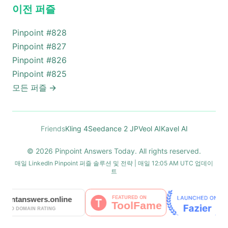
이전 퍼즐
Pinpoint #
828
Pinpoint #
827
Pinpoint #
826
Pinpoint #
825
모든 퍼즐
→
Friends
Kling 4
Seedance 2 JP
Veol AI
Kavel AI
© 2026 Pinpoint Answers Today. All rights reserved.
매일 LinkedIn Pinpoint 퍼즐 솔루션 및 전략 | 매일 12:05 AM UTC 업데이
트