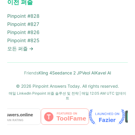
이전 퍼즐
Pinpoint #
828
Pinpoint #
827
Pinpoint #
826
Pinpoint #
825
모든 퍼즐
→
Friends
Kling 4
Seedance 2 JP
Veol AI
Kavel AI
© 2026 Pinpoint Answers Today. All rights reserved.
매일 LinkedIn Pinpoint 퍼즐 솔루션 및 전략 | 매일 12:05 AM UTC 업데이
트