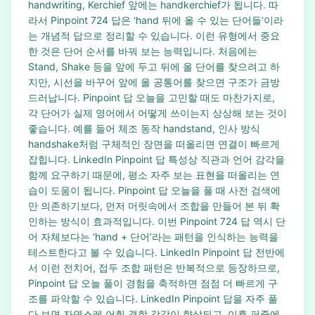
handwriting, Kerchief 앞에는 handkerchief가 됩니다. 따
라서 Pinpoint 724 답은 ‘hand 뒤에 올 수 있는 단어들’이라
는 개념적 답으로 정리할 수 있습니다. 이런 유형에서 중요
한 것은 단어 순서를 바꿔 보는 능력입니다. 처음에는
Stand, Shake 등을 앞에 두고 뒤에 올 단어를 찾으려고 하
지만, 시선을 바꾸어 앞에 올 공통어를 찾으면 구조가 금방
드러납니다. Pinpoint 답 오늘을 고민할 때도 마찬가지로,
각 단어가 실제 영어에서 어떻게 쓰이는지 상상해 보는 것이
좋습니다. 예를 들어 체조 동작 handstand, 인사 방식
handshake처럼 구체적인 장면을 떠올리면 연결이 빠르게
잡힙니다. LinkedIn Pinpoint 답 특성상 직관과 언어 감각을
함께 요구하기 때문에, 평소 자주 보는 표현을 떠올리는 연
습이 도움이 됩니다. Pinpoint 답 오늘을 풀 때 사전 검색에
만 의존하기보다, 먼저 머릿속에서 조합을 만들어 본 뒤 확
인하는 방식이 효과적입니다. 이번 Pinpoint 724 답 역시 단
어 자체보다는 ‘hand + 단어’라는 패턴을 인식하는 능력을
테스트한다고 볼 수 있습니다. LinkedIn Pinpoint 답 전반에
서 이런 전치어, 접두 조합 패턴은 반복적으로 등장하므로,
Pinpoint 답 오늘 풀이 경험을 축적하면 점점 더 빠르게 구
조를 파악할 수 있습니다. LinkedIn Pinpoint 답을 자주 풀
다 보면 자연스레 어휘 결합 감각이 향상되고, 이후 퍼즐에