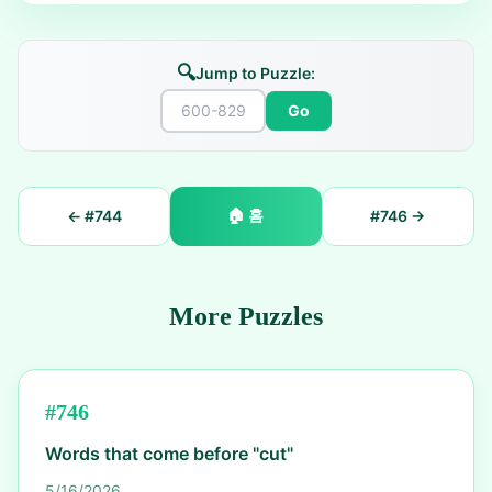
🔍
Jump to Puzzle:
Go
🏠
홈
← #
744
#
746
→
More Puzzles
#
746
Words that come before "cut"
5/16/2026