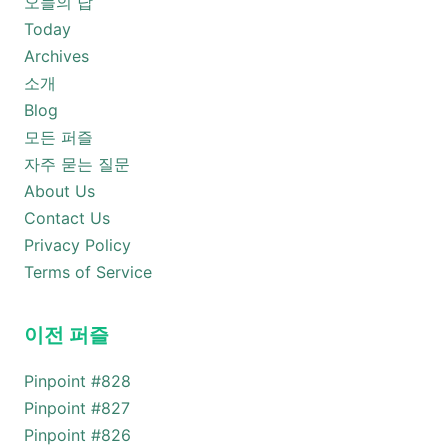
오늘의 답
Today
Archives
소개
Blog
모든 퍼즐
자주 묻는 질문
About Us
Contact Us
Privacy Policy
Terms of Service
이전 퍼즐
Pinpoint #
828
Pinpoint #
827
Pinpoint #
826