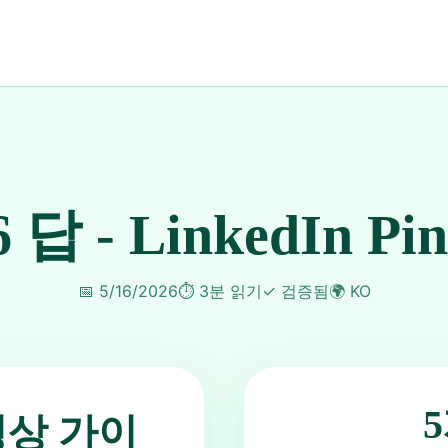
6 답 - LinkedIn Pi
📅
5/16/2026
⏱️
3분 읽기
✓
검증됨
🌍
KO
동영상 가이