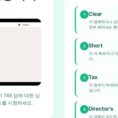
Clear
1
💡
명백하거나 선
전부 베어내는 행
Short
2
💡
더 빠르거나 더
다.
Tax
3
💡
정부가 부과하
입니다.
oint 746 답에 대한 상
드를 시청하세요.
Director's
4
💡
감독이 의도한