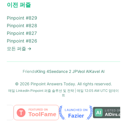
이전 퍼즐
Pinpoint #
829
Pinpoint #
828
Pinpoint #
827
Pinpoint #
826
모든 퍼즐
→
Friends
Kling 4
Seedance 2 JP
Veol AI
Kavel AI
© 2026 Pinpoint Answers Today. All rights reserved.
매일 LinkedIn Pinpoint 퍼즐 솔루션 및 전략 | 매일 12:05 AM UTC 업데이
트