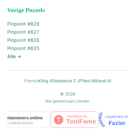
Vorige Puzzels
Pinpoint #
828
Pinpoint #
827
Pinpoint #
826
Pinpoint #
825
Alle
→
Friends
Kling 4
Seedance 2 JP
Veol AI
Kavel AI
© 2026
Niet gelieerd aan LinkedIn.