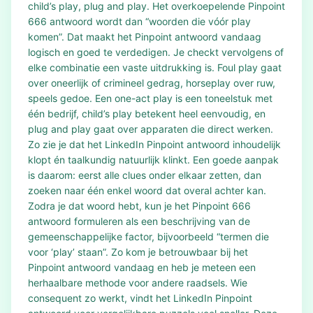
child’s play, plug and play. Het overkoepelende Pinpoint
666 antwoord wordt dan “woorden die vóór play
komen”. Dat maakt het Pinpoint antwoord vandaag
logisch en goed te verdedigen. Je checkt vervolgens of
elke combinatie een vaste uitdrukking is. Foul play gaat
over oneerlijk of crimineel gedrag, horseplay over ruw,
speels gedoe. Een one-act play is een toneelstuk met
één bedrijf, child’s play betekent heel eenvoudig, en
plug and play gaat over apparaten die direct werken.
Zo zie je dat het LinkedIn Pinpoint antwoord inhoudelijk
klopt én taalkundig natuurlijk klinkt. Een goede aanpak
is daarom: eerst alle clues onder elkaar zetten, dan
zoeken naar één enkel woord dat overal achter kan.
Zodra je dat woord hebt, kun je het Pinpoint 666
antwoord formuleren als een beschrijving van de
gemeenschappelijke factor, bijvoorbeeld “termen die
voor ‘play’ staan”. Zo kom je betrouwbaar bij het
Pinpoint antwoord vandaag en heb je meteen een
herhaalbare methode voor andere raadsels. Wie
consequent zo werkt, vindt het LinkedIn Pinpoint