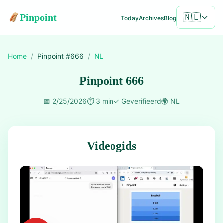
Pinpoint
🇳🇱
Today
Archives
Blog
Home
/
Pinpoint #
666
/
NL
Pinpoint 666
📅
2/25/2026
⏱️
3 min
✓
Geverifieerd
🌍
NL
Videogids