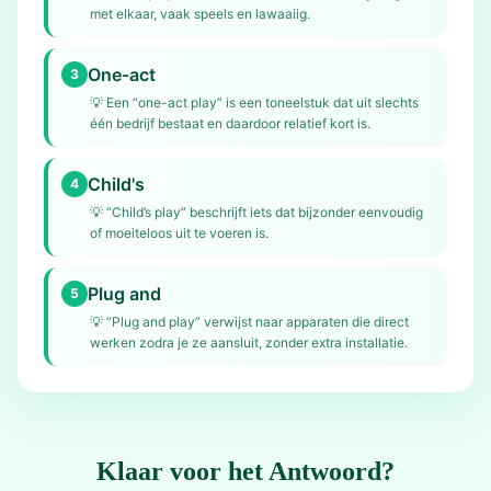
met elkaar, vaak speels en lawaaiig.
One-act
3
💡
Een “one-act play” is een toneelstuk dat uit slechts
één bedrijf bestaat en daardoor relatief kort is.
Child's
4
💡
“Child’s play” beschrijft iets dat bijzonder eenvoudig
of moeiteloos uit te voeren is.
Plug and
5
💡
“Plug and play” verwijst naar apparaten die direct
werken zodra je ze aansluit, zonder extra installatie.
Klaar voor het Antwoord?