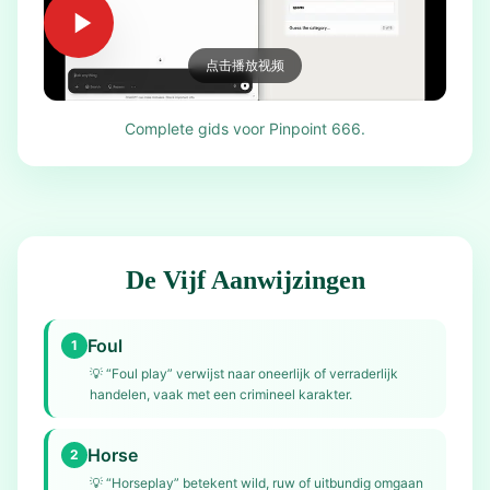
点击播放视频
Complete gids voor Pinpoint 666.
De Vijf Aanwijzingen
Foul
1
💡
“Foul play” verwijst naar oneerlijk of verraderlijk
handelen, vaak met een crimineel karakter.
Horse
2
💡
“Horseplay” betekent wild, ruw of uitbundig omgaan