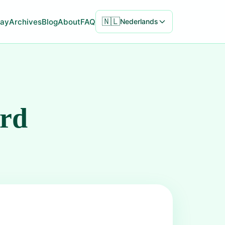
🇳🇱
ay
Archives
Blog
About
FAQ
Nederlands
ord