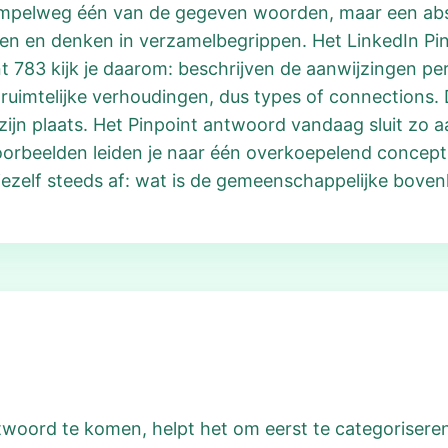
impelweg één van de gegeven woorden, maar een abst
ssen en denken in verzamelbegrippen. Het LinkedIn P
int 783 kijk je daarom: beschrijven de aanwijzingen pe
ruimtelijke verhoudingen, dus types of connections. 
ijn plaats. Het Pinpoint antwoord vandaag sluit zo aa
orbeelden leiden je naar één overkoepelend concept.
jezelf steeds af: wat is de gemeenschappelijke boven
woord te komen, helpt het om eerst te categoriseren. 