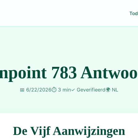
Tod
npoint 783 Antwo
📅
6/22/2026
⏱️
3 min
✓
Geverifieerd
🌍
NL
De Vijf Aanwijzingen