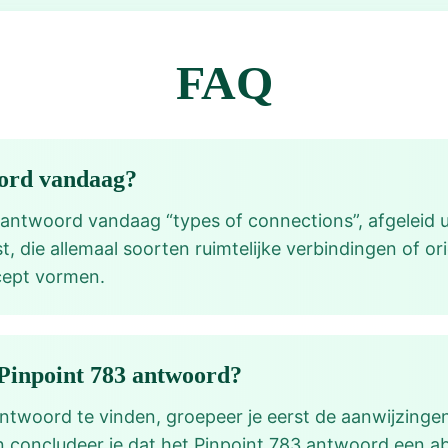
FAQ
oord vandaag?
 antwoord vandaag “types of connections”, afgeleid u
, die allemaal soorten ruimtelijke verbindingen of or
ept vormen.
 Pinpoint 783 antwoord?
ntwoord te vinden, groepeer je eerst de aanwijzingen
n concludeer je dat het Pinpoint 783 antwoord een ab