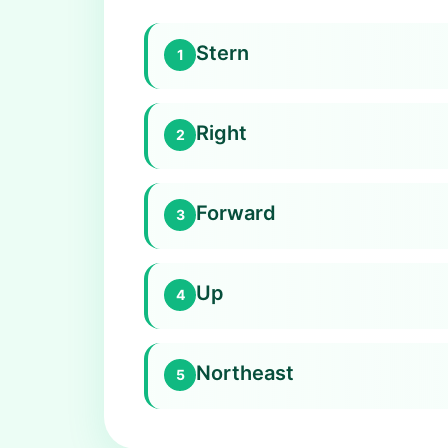
Stern
1
Right
2
Forward
3
Up
4
Northeast
5