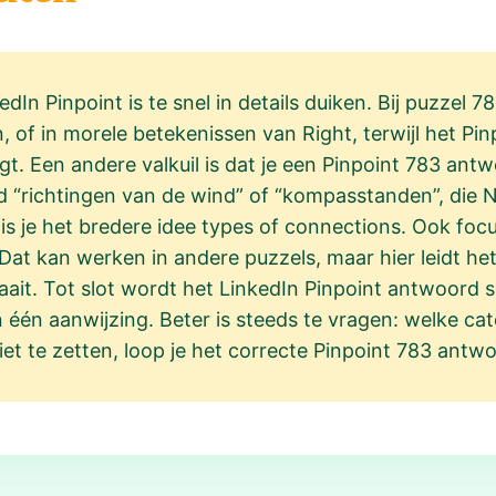
edIn Pinpoint is te snel in details duiken. Bij puzzel
, of in morele betekenissen van Right, terwijl het Pi
agt. Een andere valkuil is dat je een Pinpoint 783 ant
ld “richtingen van de wind” of “kompasstanden”, die
mis je het bredere idee types of connections. Ook foc
 Dat kan werken in andere puzzels, maar hier leidt het
it. Tot slot wordt het LinkedIn Pinpoint antwoord so
één aanwijzing. Beter is steeds te vragen: welke ca
et te zetten, loop je het correcte Pinpoint 783 antw