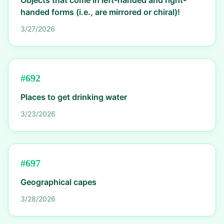
Objects that come in left-handed and right-
handed forms (i.e., are mirrored or chiral)!
3/27/2026
#
692
Places to get drinking water
3/23/2026
#
697
Geographical capes
3/28/2026