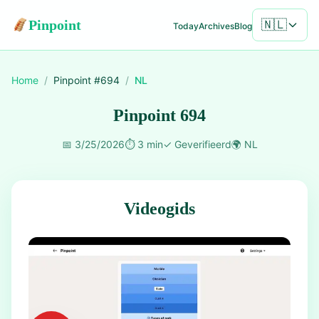
Pinpoint
🇳🇱
Today
Archives
Blog
Home
/
Pinpoint #
694
/
NL
Pinpoint 694
📅
3/25/2026
⏱️
3 min
✓
Geverifieerd
🌍
NL
Videogids