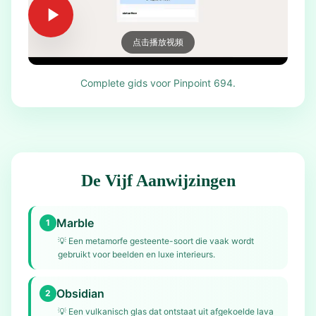
点击播放视频
Complete gids voor Pinpoint 694.
De Vijf Aanwijzingen
Marble
1
💡
Een metamorfe gesteente-soort die vaak wordt
gebruikt voor beelden en luxe interieurs.
Obsidian
2
💡
Een vulkanisch glas dat ontstaat uit afgekoelde lava