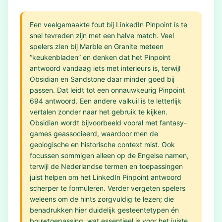
Een veelgemaakte fout bij LinkedIn Pinpoint is te
snel tevreden zijn met een halve match. Veel
spelers zien bij Marble en Granite meteen
“keukenbladen” en denken dat het Pinpoint
antwoord vandaag iets met interieurs is, terwijl
Obsidian en Sandstone daar minder goed bij
passen. Dat leidt tot een onnauwkeurig Pinpoint
694 antwoord. Een andere valkuil is te letterlijk
vertalen zonder naar het gebruik te kijken.
Obsidian wordt bijvoorbeeld vooral met fantasy-
games geassocieerd, waardoor men de
geologische en historische context mist. Ook
focussen sommigen alleen op de Engelse namen,
terwijl de Nederlandse termen en toepassingen
juist helpen om het LinkedIn Pinpoint antwoord
scherper te formuleren. Verder vergeten spelers
weleens om de hints zorgvuldig te lezen; die
benadrukken hier duidelijk gesteentetypen én
bouwtoepassing, wat essentieel is voor het juiste