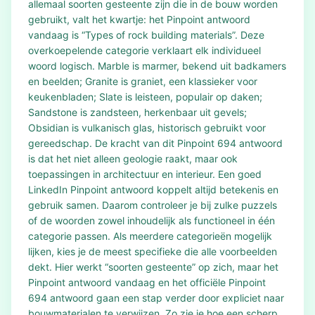
allemaal soorten gesteente zijn die in de bouw worden
gebruikt, valt het kwartje: het Pinpoint antwoord
vandaag is “Types of rock building materials”. Deze
overkoepelende categorie verklaart elk individueel
woord logisch. Marble is marmer, bekend uit badkamers
en beelden; Granite is graniet, een klassieker voor
keukenbladen; Slate is leisteen, populair op daken;
Sandstone is zandsteen, herkenbaar uit gevels;
Obsidian is vulkanisch glas, historisch gebruikt voor
gereedschap. De kracht van dit Pinpoint 694 antwoord
is dat het niet alleen geologie raakt, maar ook
toepassingen in architectuur en interieur. Een goed
LinkedIn Pinpoint antwoord koppelt altijd betekenis en
gebruik samen. Daarom controleer je bij zulke puzzels
of de woorden zowel inhoudelijk als functioneel in één
categorie passen. Als meerdere categorieën mogelijk
lijken, kies je de meest specifieke die alle voorbeelden
dekt. Hier werkt “soorten gesteente” op zich, maar het
Pinpoint antwoord vandaag en het officiële Pinpoint
694 antwoord gaan een stap verder door expliciet naar
bouwmaterialen te verwijzen. Zo zie je hoe een scherp