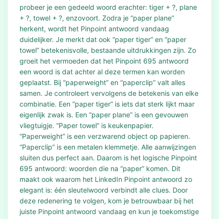
probeer je een gedeeld woord erachter: tiger + ?, plane
+ ?, towel + ?, enzovoort. Zodra je “paper plane”
herkent, wordt het Pinpoint antwoord vandaag
duidelijker. Je merkt dat ook “paper tiger” en “paper
towel” betekenisvolle, bestaande uitdrukkingen zijn. Zo
groeit het vermoeden dat het Pinpoint 695 antwoord
een woord is dat achter al deze termen kan worden
geplaatst. Bij “paperweight” en “paperclip” valt alles
samen. Je controleert vervolgens de betekenis van elke
combinatie. Een “paper tiger” is iets dat sterk lijkt maar
eigenlijk zwak is. Een “paper plane” is een gevouwen
vliegtuigje. “Paper towel” is keukenpapier.
“Paperweight” is een verzwarend object op papieren.
“Paperclip” is een metalen klemmetje. Alle aanwijzingen
sluiten dus perfect aan. Daarom is het logische Pinpoint
695 antwoord: woorden die na “paper” komen. Dit
maakt ook waarom het LinkedIn Pinpoint antwoord zo
elegant is: één sleutelwoord verbindt alle clues. Door
deze redenering te volgen, kom je betrouwbaar bij het
juiste Pinpoint antwoord vandaag en kun je toekomstige