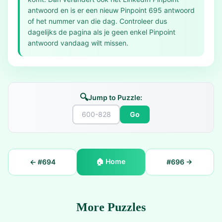
antwoord en is er een nieuw Pinpoint 695 antwoord
of het nummer van die dag. Controleer dus
dagelijks de pagina als je geen enkel Pinpoint
antwoord vandaag wilt missen.
🔍
Jump to Puzzle:
Go
🏠
Home
← #
694
#
696
→
More Puzzles