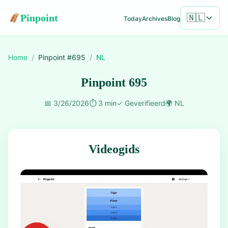
Pinpoint
🇳🇱
Today
Archives
Blog
Home
/
Pinpoint #
695
/
NL
Pinpoint 695
📅
3/26/2026
⏱️
3 min
✓
Geverifieerd
🌍
NL
Videogids