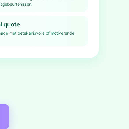
nsgebeurtenissen.
al quote
eage met betekenisvolle of motiverende