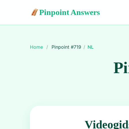
Pinpoint Answers
Home
/
Pinpoint #
719
/
NL
Pi
Videogid