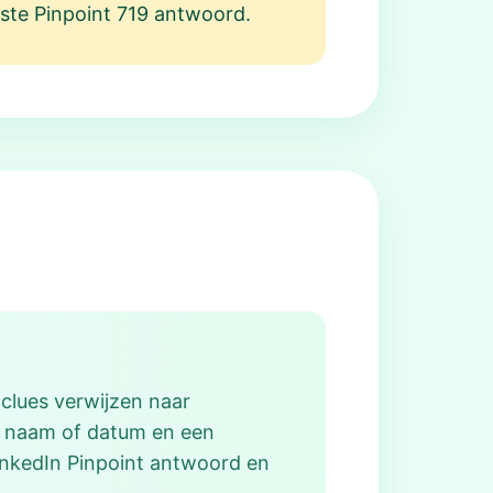
juiste Pinpoint 719 antwoord.
 clues verwijzen naar
n naam of datum en een
LinkedIn Pinpoint antwoord en