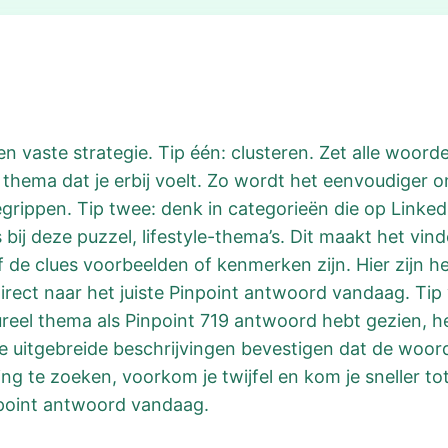
en vaste strategie. Tip één: clusteren. Zet alle woord
hema dat je erbij voelt. Zo wordt het eenvoudiger o
begrippen. Tip twee: denk in categorieën die op Linke
 bij deze puzzel, lifestyle-thema’s. Dit maakt het vin
f de clues voorbeelden of kenmerken zijn. Hier zijn h
direct naar het juiste Pinpoint antwoord vandaag. Tip 
ltureel thema als Pinpoint 719 antwoord hebt gezien, h
. De uitgebreide beschrijvingen bevestigen dat de woo
ing te zoeken, voorkom je twijfel en kom je sneller tot
point antwoord vandaag.