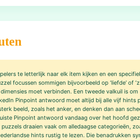
uten
elers te letterlijk naar elk item kijken en een specifi
zel focussen sommigen bijvoorbeeld op ‘liefde’ of ‘z
dimensies moet verbinden. Een tweede valkuil is om sl
edIn Pinpoint antwoord moet altijd bij alle vijf hints 
sterk beeld, zoals het anker, en denken dan aan sch
 juiste Pinpoint antwoord vandaag over het hoofd g
 puzzels draaien vaak om alledaagse categorieën, zoa
ederlandse hints rustig te lezen. Die benadrukken sy