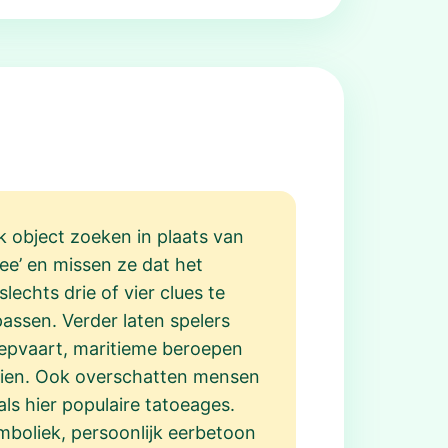
ek object zoeken in plaats van
ee’ en missen ze dat het
echts drie of vier clues te
passen. Verder laten spelers
eepvaart, maritieme beroepen
ezien. Ook overschatten mensen
ls hier populaire tatoeages.
mboliek, persoonlijk eerbetoon