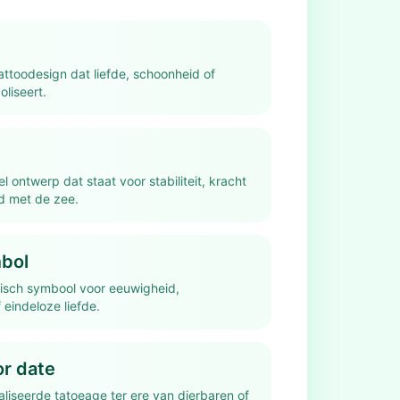
attoodesign dat liefde, schoonheid of
liseert.
el ontwerp dat staat voor stabiliteit, kracht
d met de zee.
mbol
tisch symbool voor eeuwigheid,
eindeloze liefde.
r date
liseerde tatoeage ter ere van dierbaren of