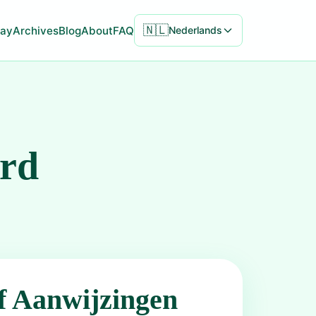
🇳🇱
ay
Archives
Blog
About
FAQ
Nederlands
ord
f Aanwijzingen