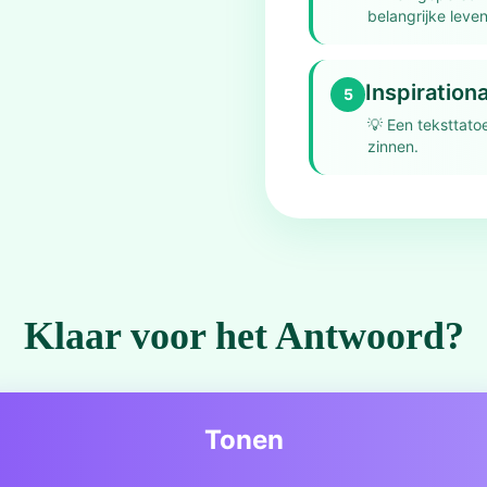
belangrijke leve
Inspiration
5
💡
Een teksttato
zinnen.
Klaar voor het Antwoord?
Tonen