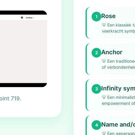
Rose
1
💡
Een klassiek t
veerkracht symbo
Anchor
2
💡
Een traditione
of verbondenhei
Infinity sy
3
💡
Een minimalis
int 719.
empowerment of 
Name and/o
4
💡
Een gepersona