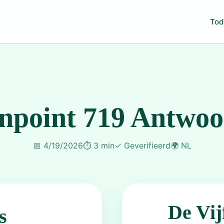
Tod
npoint 719 Antwo
📅
4/19/2026
⏱️
3 min
✓
Geverifieerd
🌍
NL
De Vij
s