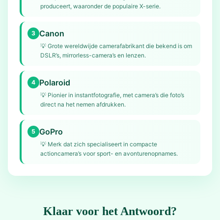
produceert, waaronder de populaire X-serie.
Canon
3
💡
Grote wereldwijde camerafabrikant die bekend is om
DSLR’s, mirrorless-camera’s en lenzen.
Polaroid
4
💡
Pionier in instantfotografie, met camera’s die foto’s
direct na het nemen afdrukken.
GoPro
5
💡
Merk dat zich specialiseert in compacte
actioncamera’s voor sport- en avonturenopnames.
Klaar voor het Antwoord?