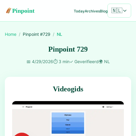
Pinpoint
🇳🇱
Today
Archives
Blog
Home
/
Pinpoint #
729
/
NL
Pinpoint 729
📅
4/29/2026
⏱️
3 min
✓
Geverifieerd
🌍
NL
Videogids