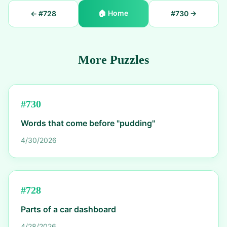
🏠
Home
← #
728
#
730
→
More Puzzles
#
730
Words that come before "pudding"
4/30/2026
#
728
Parts of a car dashboard
4/28/2026