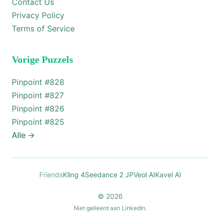
Contact Us
Privacy Policy
Terms of Service
Vorige Puzzels
Pinpoint #
828
Pinpoint #
827
Pinpoint #
826
Pinpoint #
825
Alle
→
Friends
Kling 4
Seedance 2 JP
Veol AI
Kavel AI
© 2026
Niet gelieerd aan LinkedIn.