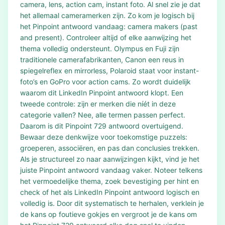
camera, lens, action cam, instant foto. Al snel zie je dat
het allemaal cameramerken zijn. Zo kom je logisch bij
het Pinpoint antwoord vandaag: camera makers (past
and present). Controleer altijd of elke aanwijzing het
thema volledig ondersteunt. Olympus en Fuji zijn
traditionele camerafabrikanten, Canon een reus in
spiegelreflex en mirrorless, Polaroid staat voor instant-
foto’s en GoPro voor action cams. Zo wordt duidelijk
waarom dit LinkedIn Pinpoint antwoord klopt. Een
tweede controle: zijn er merken die níét in deze
categorie vallen? Nee, alle termen passen perfect.
Daarom is dit Pinpoint 729 antwoord overtuigend.
Bewaar deze denkwijze voor toekomstige puzzels:
groeperen, associëren, en pas dan conclusies trekken.
Als je structureel zo naar aanwijzingen kijkt, vind je het
juiste Pinpoint antwoord vandaag vaker. Noteer telkens
het vermoedelijke thema, zoek bevestiging per hint en
check of het als LinkedIn Pinpoint antwoord logisch en
volledig is. Door dit systematisch te herhalen, verklein je
de kans op foutieve gokjes en vergroot je de kans om