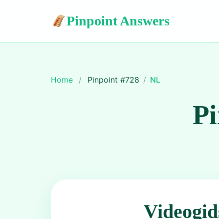
Pinpoint Answers
Home
/
Pinpoint #
728
/
NL
Pi
Videogid