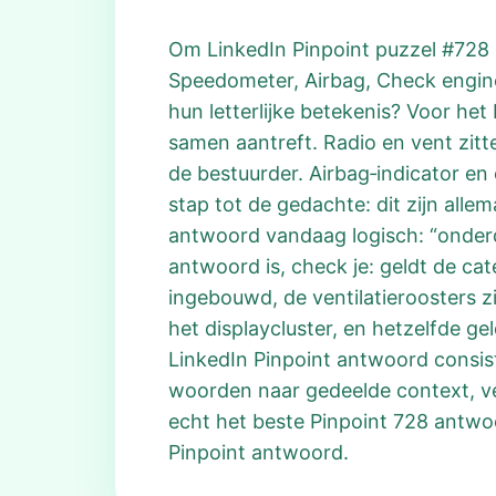
Om LinkedIn Pinpoint puzzel #728 op
Speedometer, Airbag, Check engine
hun letterlijke betekenis? Voor h
samen aantreft. Radio en vent zitt
de bestuurder. Airbag‑indicator en 
stap tot de gedachte: dit zijn all
antwoord vandaag logisch: “onderde
antwoord is, check je: geldt de cate
ingebouwd, de ventilatieroosters zi
het displaycluster, en hetzelfde ge
LinkedIn Pinpoint antwoord consis
woorden naar gedeelde context, ve
echt het beste Pinpoint 728 antwoo
Pinpoint antwoord.