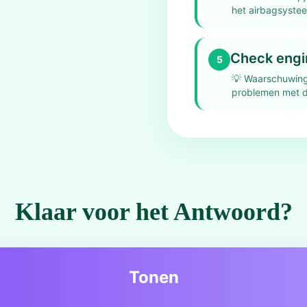
het airbagsyste
Check engin
5
💡
Waarschuwing
problemen met d
Klaar voor het Antwoord?
Tonen