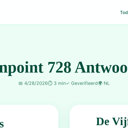
Tod
npoint 728 Antwo
📅
4/28/2026
⏱️
3 min
✓
Geverifieerd
🌍
NL
De Vij
s