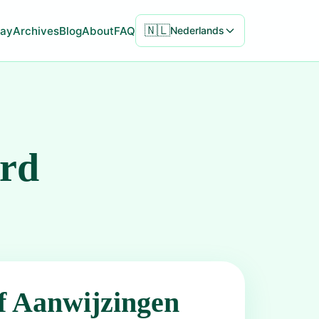
🇳🇱
ay
Archives
Blog
About
FAQ
Nederlands
ord
f Aanwijzingen