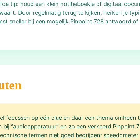
de tip: houd een klein notitieboekje of digitaal docu
art. Door regelmatig terug te kijken, herken je typ
st sneller bij een mogelijk Pinpoint 728 antwoord of
uten
nel focussen op één clue en daar een thema omheen 
n bij “audioapparatuur” en zo een verkeerd Pinpoint
technische termen niet goed begrijpen: speedometer