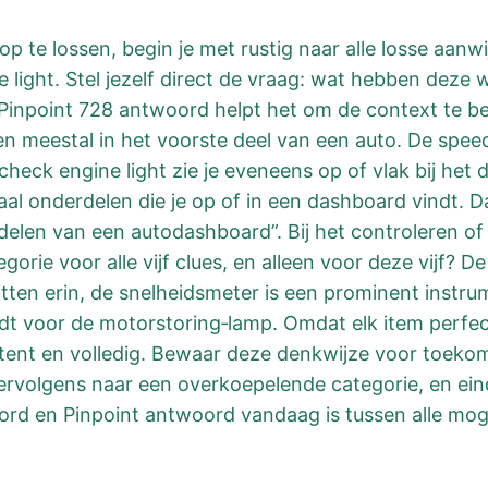
 te lossen, begin je met rustig naar alle losse aanwij
 light. Stel jezelf direct de vraag: wat hebben dez
et Pinpoint 728 antwoord helpt het om de context te 
en meestal in het voorste deel van een auto. De spe
check engine light zie je eveneens op of vlak bij het
emaal onderdelen die je op of in een dashboard vindt.
len van een autodashboard”. Bij het controleren of d
gorie voor alle vijf clues, en alleen voor deze vijf? D
tten erin, de snelheidsmeter is een prominent instrum
ldt voor de motorstoring‑lamp. Omdat elk item perfect
tent en volledig. Bewaar deze denkwijze voor toekom
rvolgens naar een overkoepelende categorie, en eind
rd en Pinpoint antwoord vandaag is tussen alle moge