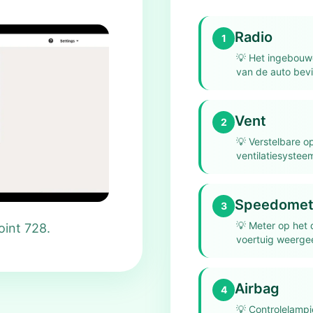
Radio
1
💡
Het ingebouwd
van de auto bevi
Vent
2
💡
Verstelbare op
ventilatiesysteem
Speedomet
3
💡
Meter op het 
oint 728.
voertuig weergee
Airbag
4
💡
Controlelampj