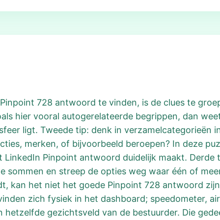
e Pinpoint 728 antwoord te vinden, is de clues te groe
zoals hier vooral autogerelateerde begrippen, dan wee
sfeer ligt. Tweede tip: denk in verzamelcategorieën i
uncties, merken, of bijvoorbeeld beroepen? In deze pu
 LinkedIn Pinpoint antwoord duidelijk maakt. Derde ti
e sommen en streep de opties weg waar één of meer c
ldt, kan het niet het goede Pinpoint 728 antwoord zijn.
vinden zich fysiek in het dashboard; speedometer, ai
in hetzelfde gezichtsveld van de bestuurder. Die gede