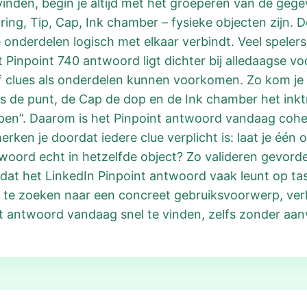
nden, begin je altijd met het groeperen van de gege
ring, Tip, Cap, Ink chamber – fysieke objecten zijn. De
onderdelen logisch met elkaar verbindt. Veel speler
 Pinpoint 740 antwoord ligt dichter bij alledaagse v
ijf clues als onderdelen kunnen voorkomen. Zo kom je ui
p is de punt, de Cap de dop en de Ink chamber het ink
pen”. Daarom is het Pinpoint antwoord vandaag coher
ken je doordat iedere clue verplicht is: laat je één 
k woord echt in hetzelfde object? Zo valideren gevord
at het LinkedIn Pinpoint antwoord vaak leunt op tas
te zoeken naar een concreet gebruiksvoorwerp, verk
t antwoord vandaag snel te vinden, zelfs zonder aanv