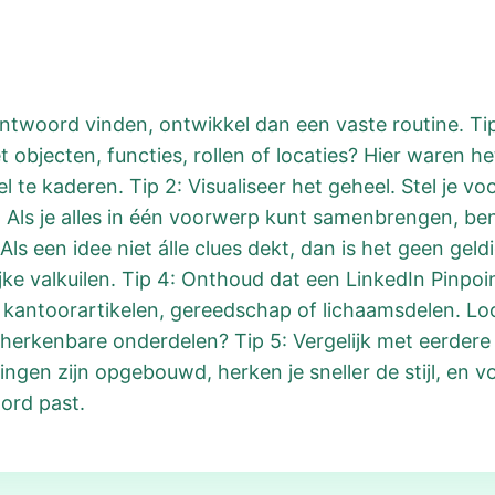
antwoord vinden, ontwikkel dan een vaste routine. Tip
het objecten, functies, rollen of locaties? Hier waren h
te kaderen. Tip 2: Visualiseer het geheel. Stel je voo
. Als je alles in één voorwerp kunt samenbrengen, ben
 Als een idee niet álle clues dekt, dan is het geen gel
lijke valkuilen. Tip 4: Onthoud dat een LinkedIn Pinp
 kantoorartikelen, gereedschap of lichaamsdelen. Lo
herkenbare onderdelen? Tip 5: Vergelijk met eerdere 
en zijn opgebouwd, herken je sneller de stijl, en voe
ord past.