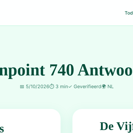
Tod
npoint 740 Antwo
📅
5/10/2026
⏱️
3 min
✓
Geverifieerd
🌍
NL
De Vij
s