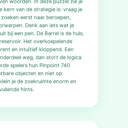
ven woorden. In deze puzzel zie je
 kern van de strategie is: vraag je
s zoeken eerst naar beroepen,
oorwerpen. Denk aan iets wat je
t bij een pen. De Barrel is de huls,
treservoir. Het overkoepelende
ent en intuïtief kloppend. Een
onderdeel weg, dan stort de logica
erde spelers hun Pinpoint 740
tbare objecten en niet op
lein je de zoekruimte enorm en
ullende hints.