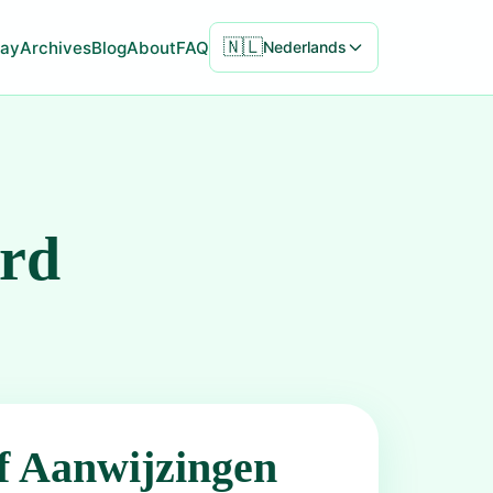
🇳🇱
ay
Archives
Blog
About
FAQ
Nederlands
ord
f Aanwijzingen