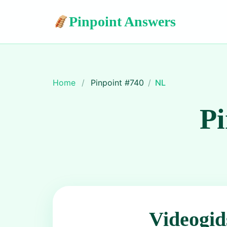
Pinpoint Answers
Home
/
Pinpoint #
740
/
NL
Pi
Videogid