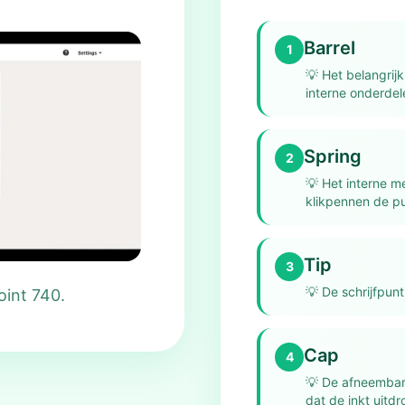
Barrel
1
💡
Het belangrij
interne onderdel
Spring
2
💡
Het interne m
klikpennen de pun
Tip
3
💡
De schrijfpun
oint 740.
Cap
4
💡
De afneembar
dat de inkt uitdr