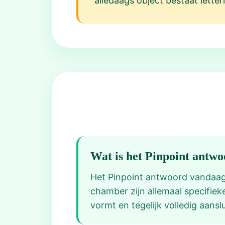
alledaags object bestaat letter
Wat is het Pinpoint antw
Het Pinpoint antwoord vandaag v
chamber zijn allemaal specifie
vormt en tegelijk volledig aans