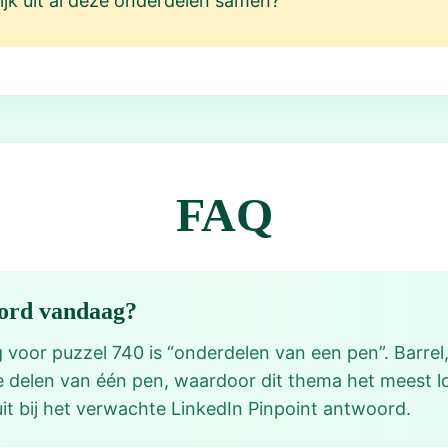
lijk uit al deze onderdelen samen?
FAQ
oord vandaag?
oor puzzel 740 is “onderdelen van een pen”. Barrel,
ke delen van één pen, waardoor dit thema het meest 
luit bij het verwachte LinkedIn Pinpoint antwoord.