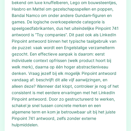
bekend om luxe knuffelberen, Lego om bouwsteentjes,
Hasbro en Mattel om gezelschapsspellen en poppen,
Bandai Namco om onder andere Gundam‑figuren en
games. De logische overkoepelende categorie is
speelgoedfabrikanten, dus het uiteindelijke Pinpoint 741
antwoord is “Toy companies”. Dit past ook als LinkedIn
Pinpoint antwoord binnen het typische taalgebruik van
de puzzel: vaak wordt een Engelstalige verzamelterm
gezocht. Een effectieve aanpak is daarom: eerst
individuele context opfrissen (welk product hoort bij
welk merk), daarna op één hoger abstractieniveau
denken. Vraag jezelf bij elk mogelijk Pinpoint antwoord
vandaag af: beschrijft dit alle vijf aanwijzingen, en
alleen deze? Wanneer dat klopt, controleer je nog of het
consistent is met eerdere ervaringen met het LinkedIn
Pinpoint antwoord. Door zo gestructureerd te werken,
schakel je snel tussen concrete merken en een
algemene term en kom je betrouwbaar uit bij het juiste
Pinpoint 741 antwoord, zelfs zonder externe
hulpmiddelen.