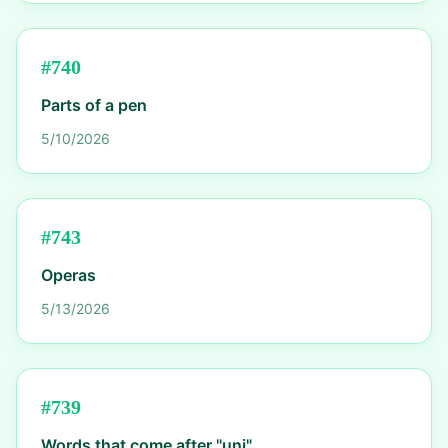
#
740
Parts of a pen
5/10/2026
#
743
Operas
5/13/2026
#
739
Words that come after "uni"