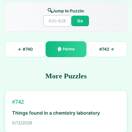
🔍
Jump to Puzzle:
Go
🏠
Home
← #
740
#
742
→
More Puzzles
#
742
Things found in a chemistry laboratory
5/12/2026