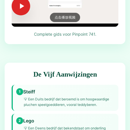
点击播放视频
Complete gids voor Pinpoint 741.
De Vijf Aanwijzingen
Steiff
1
💡
Een Duits bedrijf dat beroemd is om hoogwaardige
pluchen speelgoeddieren, vooral teddyberen.
Lego
2
💡
Een Deens bedrijf dat bekendstaat om onderling