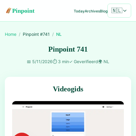
Pinpoint
🇳🇱
Today
Archives
Blog
Home
/
Pinpoint #
741
/
NL
Pinpoint 741
📅
5/11/2026
⏱️
3 min
✓
Geverifieerd
🌍
NL
Videogids