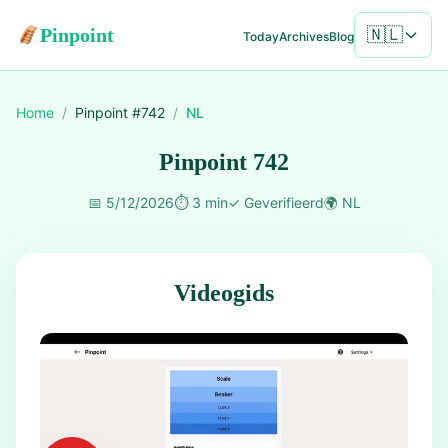
Pinpoint
🇳🇱
Today
Archives
Blog
Home
/
Pinpoint #
742
/
NL
Pinpoint 742
📅
5/12/2026
⏱️
3 min
✓
Geverifieerd
🌍
NL
Videogids