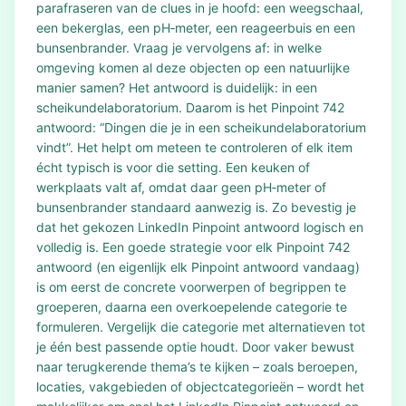
parafraseren van de clues in je hoofd: een weegschaal,
een bekerglas, een pH‑meter, een reageerbuis en een
bunsenbrander. Vraag je vervolgens af: in welke
omgeving komen al deze objecten op een natuurlijke
manier samen? Het antwoord is duidelijk: in een
scheikundelaboratorium. Daarom is het Pinpoint 742
antwoord: “Dingen die je in een scheikundelaboratorium
vindt”. Het helpt om meteen te controleren of elk item
écht typisch is voor die setting. Een keuken of
werkplaats valt af, omdat daar geen pH‑meter of
bunsenbrander standaard aanwezig is. Zo bevestig je
dat het gekozen LinkedIn Pinpoint antwoord logisch en
volledig is. Een goede strategie voor elk Pinpoint 742
antwoord (en eigenlijk elk Pinpoint antwoord vandaag)
is om eerst de concrete voorwerpen of begrippen te
groeperen, daarna een overkoepelende categorie te
formuleren. Vergelijk die categorie met alternatieven tot
je één best passende optie houdt. Door vaker bewust
naar terugkerende thema’s te kijken – zoals beroepen,
locaties, vakgebieden of objectcategorieën – wordt het