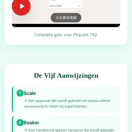
点击播放视频
Complete gids voor Pinpoint 742.
De Vijf Aanwijzingen
Scale
1
💡
Een apparaat dat wordt gebruikt om massa uiterst
nauwkeurig te meten bij experimenten.
Beaker
2
💡
Een cilindrische glazen container die wordt gebruikt