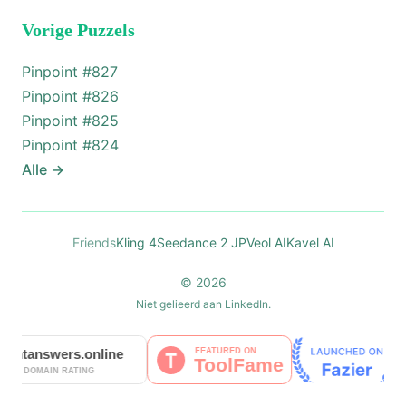
Vorige Puzzels
Pinpoint #
827
Pinpoint #
826
Pinpoint #
825
Pinpoint #
824
Alle
→
Friends
Kling 4
Seedance 2 JP
Veol AI
Kavel AI
© 2026
Niet gelieerd aan LinkedIn.