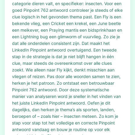
categorie dieren valt, en specifieker: insecten. Voor een
goed Pinpoint 762 antwoord controleer je steeds of elke
clue logisch in het gevonden thema past. Een Fly is een
bekende vlieg, een Cricket een krekel, een June beetle
een meikever, een Praying mantis een bidsprinkhaan en
een Lightning bug een glimworm of vuurvlieg. Zo zie je
dat alle onderdelen consistent zijn. Dat maakt het
LinkedIn Pinpoint antwoord overtuigend. Een tweede
stap in de strategie is dat je niet blijft hangen in één
clue, maar steeds de overeenkomst over alle clues
zoekt. Wie alleen naar Fly kijkt, denkt misschien aan
vliegen of reizen. Pas door alle woorden samen te zien,
herken je het patroon. Zo ontstaat een betrouwbaar
Pinpoint 762 antwoord. Door deze systematische
manier van analyseren word je sneller in het vinden van
het juiste LinkedIn Pinpoint antwoord. Oefen je dit
dagelijks, dan herken je thema’s als sporten, landen,
beroepen of – zoals hier – insecten meteen. Zo kom je
stap voor stap tot het volledige en correcte Pinpoint
antwoord vandaag en bouw je routine op voor elk