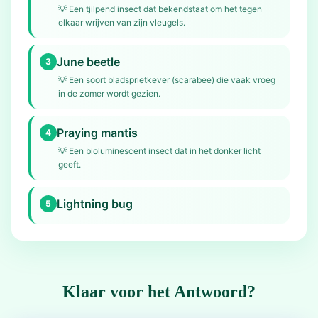
💡
Een tjilpend insect dat bekendstaat om het tegen
elkaar wrijven van zijn vleugels.
June beetle
3
💡
Een soort bladsprietkever (scarabee) die vaak vroeg
in de zomer wordt gezien.
Praying mantis
4
💡
Een bioluminescent insect dat in het donker licht
geeft.
Lightning bug
5
Klaar voor het Antwoord?