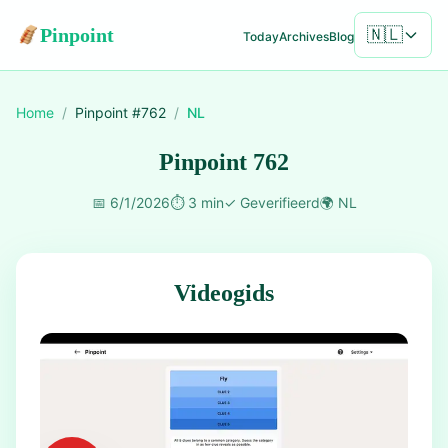
Pinpoint
🇳🇱
Today
Archives
Blog
Home
/
Pinpoint #
762
/
NL
Pinpoint 762
📅
6/1/2026
⏱️
3 min
✓
Geverifieerd
🌍
NL
Videogids