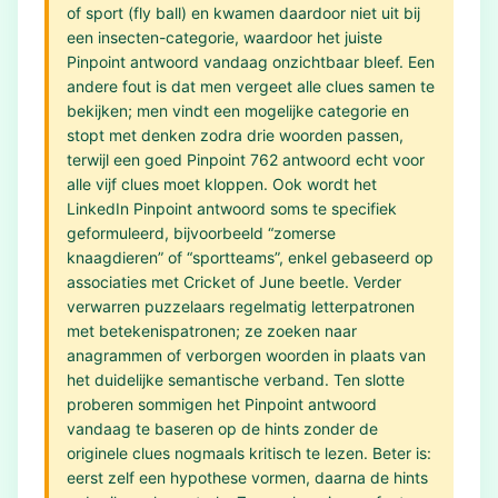
of sport (fly ball) en kwamen daardoor niet uit bij
een insecten-categorie, waardoor het juiste
Pinpoint antwoord vandaag onzichtbaar bleef. Een
andere fout is dat men vergeet alle clues samen te
bekijken; men vindt een mogelijke categorie en
stopt met denken zodra drie woorden passen,
terwijl een goed Pinpoint 762 antwoord echt voor
alle vijf clues moet kloppen. Ook wordt het
LinkedIn Pinpoint antwoord soms te specifiek
geformuleerd, bijvoorbeeld “zomerse
knaagdieren” of “sportteams”, enkel gebaseerd op
associaties met Cricket of June beetle. Verder
verwarren puzzelaars regelmatig letterpatronen
met betekenispatronen; ze zoeken naar
anagrammen of verborgen woorden in plaats van
het duidelijke semantische verband. Ten slotte
proberen sommigen het Pinpoint antwoord
vandaag te baseren op de hints zonder de
originele clues nogmaals kritisch te lezen. Beter is:
eerst zelf een hypothese vormen, daarna de hints