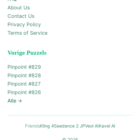
About Us
Contact Us
Privacy Policy
Terms of Service
Vorige Puzzels
Pinpoint #
829
Pinpoint #
828
Pinpoint #
827
Pinpoint #
826
Alle
→
Friends
Kling 4
Seedance 2 JP
Veol AI
Kavel AI
© 2026