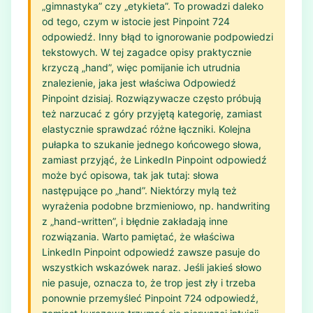
„gimnastyka” czy „etykieta”. To prowadzi daleko
od tego, czym w istocie jest Pinpoint 724
odpowiedź. Inny błąd to ignorowanie podpowiedzi
tekstowych. W tej zagadce opisy praktycznie
krzyczą „hand”, więc pomijanie ich utrudnia
znalezienie, jaka jest właściwa Odpowiedź
Pinpoint dzisiaj. Rozwiązywacze często próbują
też narzucać z góry przyjętą kategorię, zamiast
elastycznie sprawdzać różne łączniki. Kolejna
pułapka to szukanie jednego końcowego słowa,
zamiast przyjąć, że LinkedIn Pinpoint odpowiedź
może być opisowa, tak jak tutaj: słowa
następujące po „hand”. Niektórzy mylą też
wyrażenia podobne brzmieniowo, np. handwriting
z „hand-written”, i błędnie zakładają inne
rozwiązania. Warto pamiętać, że właściwa
LinkedIn Pinpoint odpowiedź zawsze pasuje do
wszystkich wskazówek naraz. Jeśli jakieś słowo
nie pasuje, oznacza to, że trop jest zły i trzeba
ponownie przemyśleć Pinpoint 724 odpowiedź,