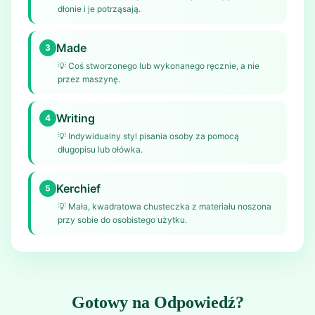
dłonie i je potrząsają.
Made
3
💡
Coś stworzonego lub wykonanego ręcznie, a nie
przez maszynę.
Writing
4
💡
Indywidualny styl pisania osoby za pomocą
długopisu lub ołówka.
Kerchief
5
💡
Mała, kwadratowa chusteczka z materiału noszona
przy sobie do osobistego użytku.
Gotowy na Odpowiedź?