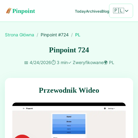
Pinpoint
🇵🇱
Today
Archives
Blog
Strona Główna
/
Pinpoint #
724
/
PL
Pinpoint 724
📅
4/24/2026
⏱️
3 min
✓
Zweryfikowane
🌍
PL
Przewodnik Wideo