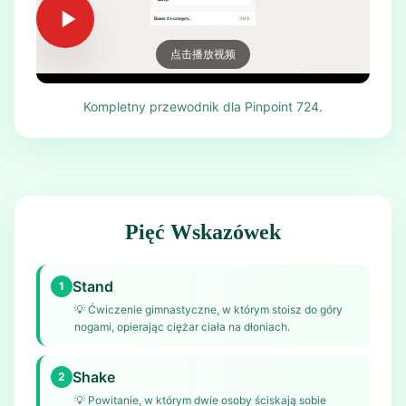
点击播放视频
Kompletny przewodnik dla Pinpoint 724.
Pięć Wskazówek
Stand
1
💡
Ćwiczenie gimnastyczne, w którym stoisz do góry
nogami, opierając ciężar ciała na dłoniach.
Shake
2
💡
Powitanie, w którym dwie osoby ściskają sobie