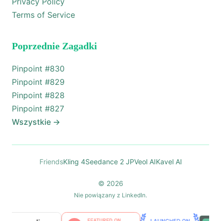
Privacy Policy
Terms of Service
Poprzednie Zagadki
Pinpoint #
830
Pinpoint #
829
Pinpoint #
828
Pinpoint #
827
Wszystkie
→
Friends
Kling 4
Seedance 2 JP
Veol AI
Kavel AI
© 2026
Nie powiązany z LinkedIn.