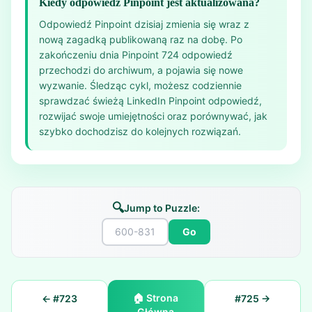
Kiedy odpowiedź Pinpoint jest aktualizowana?
Odpowiedź Pinpoint dzisiaj zmienia się wraz z
nową zagadką publikowaną raz na dobę. Po
zakończeniu dnia Pinpoint 724 odpowiedź
przechodzi do archiwum, a pojawia się nowe
wyzwanie. Śledząc cykl, możesz codziennie
sprawdzać świeżą LinkedIn Pinpoint odpowiedź,
rozwijać swoje umiejętności oraz porównywać, jak
szybko dochodzisz do kolejnych rozwiązań.
🔍
Jump to Puzzle:
Go
🏠
Strona
← #
723
#
725
→
Główna