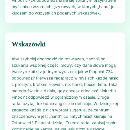
Pinpoint 724 odpowiedź staje się solidnym przykładem
myślenia o wzorcach językowych, w których „hand” jest
kluczem do wszystkich podanych wskazówek.
Wskazówki
Aby szybciej dochodzić do rozwiązań, zacznij od
szukania wspólnej części mowy: czy dane słowa mogą
tworzyć zbitki z jednym wyrazem, jak w Pinpoint 724
odpowiedź? Pierwsza rada: łącz w myślach każde hasło
z prostym, krótkim słowem, np. hand, house, time. Taka
metoda świetnie działa, gdy chcesz odnaleźć LinkedIn
Pinpoint odpowiedź w ograniczonym czasie. Druga
rada: czytaj dokładnie angielskie definicje. W dzisiejszej
zagadce każda z nich wprost sugeruje, że centrum
znaczeniowym jest „hand”, co natychmiast kieruje na
Odpowiedź Pinpoint dzisiaj. Trzecia rada: zapisuj sobie
kombinacje na kartce, nawet jeśli brzmią dziwnie.