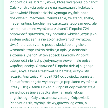
Pinpoint dzisiaj brzmi: „słowa, które występują po hand”.
Cała konstrukcja opiera się na rozpoznaniu kolokacji.
Odpowiedź Pinpoint dzisiaj wymaga wyjścia poza
dosłowne tłumaczenie i zauważenia, że stand, shake,
made, writing, kerchief nie oznaczają tego samego, ale
tworzą naturalne wyrażenia z „hand”. Pinpoint 724
odpowiedź sprawdza, czy potrafisz widzieć język jako
system połączeń, a nie zbiór izolowanych wyrazów.
Uważne przeczytanie podpowiedzi po angielsku
wzmacnia trop: każda definicja opisuje dokładnie
złożenie z „hand”. W ten sposób LinkedIn Pinpoint
odpowiedź nie jest pojedynczym słowem, ale opisem
wspólnej cechy. Odpowiedź Pinpoint dzisiaj sugeruje
więc, abyś zawsze testował najbardziej oczywisty
łącznik. Analizując Pinpoint 724 odpowiedź, pamiętaj,
że platforma często wykorzystuje popularne wyrażenia
i frazy. Dzięki temu LinkedIn Pinpoint odpowiedź staje
się jednocześnie zagadką słowną i małą lekcją
angielskiego. Gdy zrozumiesz zasadę, Odpowiedź
Pinpoint dzisiaj wydaje się wyjątkowo logiczna, a