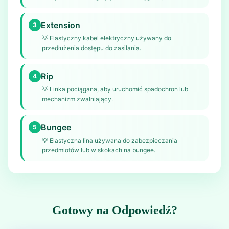
Extension
3
💡
Elastyczny kabel elektryczny używany do
przedłużenia dostępu do zasilania.
Rip
4
💡
Linka pociągana, aby uruchomić spadochron lub
mechanizm zwalniający.
Bungee
5
💡
Elastyczna lina używana do zabezpieczania
przedmiotów lub w skokach na bungee.
Gotowy na Odpowiedź?