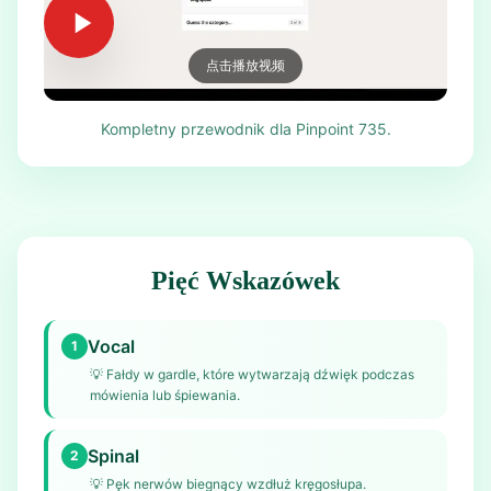
点击播放视频
Kompletny przewodnik dla Pinpoint 735.
Pięć Wskazówek
Vocal
1
💡
Fałdy w gardle, które wytwarzają dźwięk podczas
mówienia lub śpiewania.
Spinal
2
💡
Pęk nerwów biegnący wzdłuż kręgosłupa.