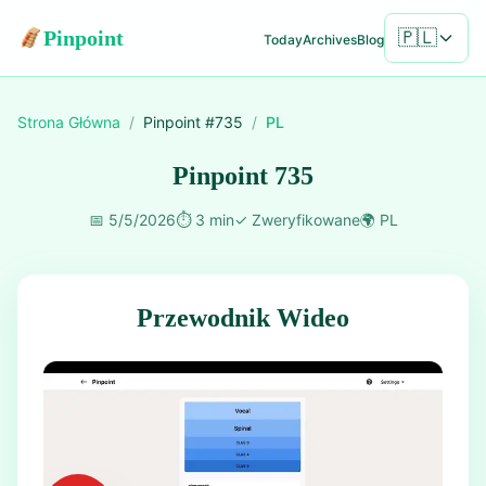
Pinpoint
🇵🇱
Today
Archives
Blog
Strona Główna
/
Pinpoint #
735
/
PL
Pinpoint 735
📅
5/5/2026
⏱️
3 min
✓
Zweryfikowane
🌍
PL
Przewodnik Wideo