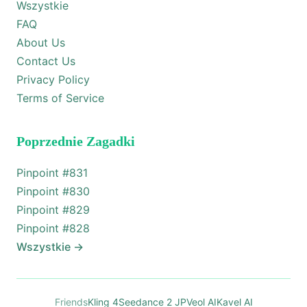
Wszystkie
FAQ
About Us
Contact Us
Privacy Policy
Terms of Service
Poprzednie Zagadki
Pinpoint #
831
Pinpoint #
830
Pinpoint #
829
Pinpoint #
828
Wszystkie
→
Friends
Kling 4
Seedance 2 JP
Veol AI
Kavel AI