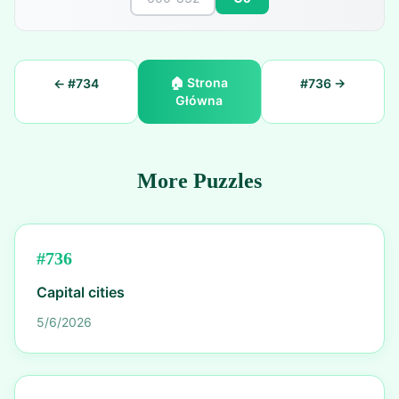
🏠
Strona
← #
734
#
736
→
Główna
More Puzzles
#
736
Capital cities
5/6/2026