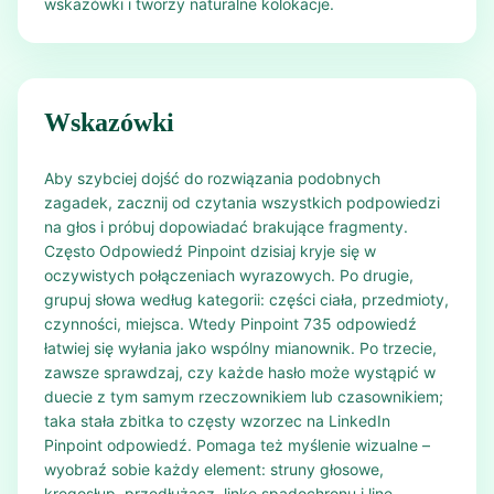
wskazówki i tworzy naturalne kolokacje.
Wskazówki
Aby szybciej dojść do rozwiązania podobnych
zagadek, zacznij od czytania wszystkich podpowiedzi
na głos i próbuj dopowiadać brakujące fragmenty.
Często Odpowiedź Pinpoint dzisiaj kryje się w
oczywistych połączeniach wyrazowych. Po drugie,
grupuj słowa według kategorii: części ciała, przedmioty,
czynności, miejsca. Wtedy Pinpoint 735 odpowiedź
łatwiej się wyłania jako wspólny mianownik. Po trzecie,
zawsze sprawdzaj, czy każde hasło może wystąpić w
duecie z tym samym rzeczownikiem lub czasownikiem;
taka stała zbitka to częsty wzorzec na LinkedIn
Pinpoint odpowiedź. Pomaga też myślenie wizualne –
wyobraź sobie każdy element: struny głosowe,
kręgosłup, przedłużacz, linkę spadochronu i linę