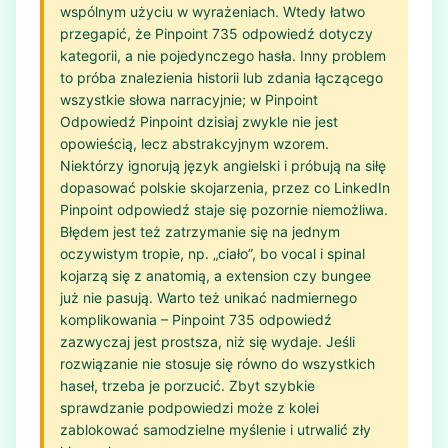
wspólnym użyciu w wyrażeniach. Wtedy łatwo
przegapić, że Pinpoint 735 odpowiedź dotyczy
kategorii, a nie pojedynczego hasła. Inny problem
to próba znalezienia historii lub zdania łączącego
wszystkie słowa narracyjnie; w Pinpoint
Odpowiedź Pinpoint dzisiaj zwykle nie jest
opowieścią, lecz abstrakcyjnym wzorem.
Niektórzy ignorują język angielski i próbują na siłę
dopasować polskie skojarzenia, przez co LinkedIn
Pinpoint odpowiedź staje się pozornie niemożliwa.
Błędem jest też zatrzymanie się na jednym
oczywistym tropie, np. „ciało”, bo vocal i spinal
kojarzą się z anatomią, a extension czy bungee
już nie pasują. Warto też unikać nadmiernego
komplikowania – Pinpoint 735 odpowiedź
zazwyczaj jest prostsza, niż się wydaje. Jeśli
rozwiązanie nie stosuje się równo do wszystkich
haseł, trzeba je porzucić. Zbyt szybkie
sprawdzanie podpowiedzi może z kolei
zablokować samodzielne myślenie i utrwalić zły