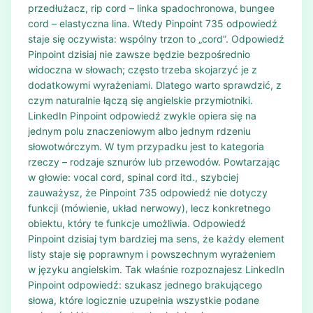
przedłużacz, rip cord – linka spadochronowa, bungee
cord – elastyczna lina. Wtedy Pinpoint 735 odpowiedź
staje się oczywista: wspólny trzon to „cord”. Odpowiedź
Pinpoint dzisiaj nie zawsze będzie bezpośrednio
widoczna w słowach; często trzeba skojarzyć je z
dodatkowymi wyrażeniami. Dlatego warto sprawdzić, z
czym naturalnie łączą się angielskie przymiotniki.
LinkedIn Pinpoint odpowiedź zwykle opiera się na
jednym polu znaczeniowym albo jednym rdzeniu
słowotwórczym. W tym przypadku jest to kategoria
rzeczy – rodzaje sznurów lub przewodów. Powtarzając
w głowie: vocal cord, spinal cord itd., szybciej
zauważysz, że Pinpoint 735 odpowiedź nie dotyczy
funkcji (mówienie, układ nerwowy), lecz konkretnego
obiektu, który te funkcje umożliwia. Odpowiedź
Pinpoint dzisiaj tym bardziej ma sens, że każdy element
listy staje się poprawnym i powszechnym wyrażeniem
w języku angielskim. Tak właśnie rozpoznajesz LinkedIn
Pinpoint odpowiedź: szukasz jednego brakującego
słowa, które logicznie uzupełnia wszystkie podane