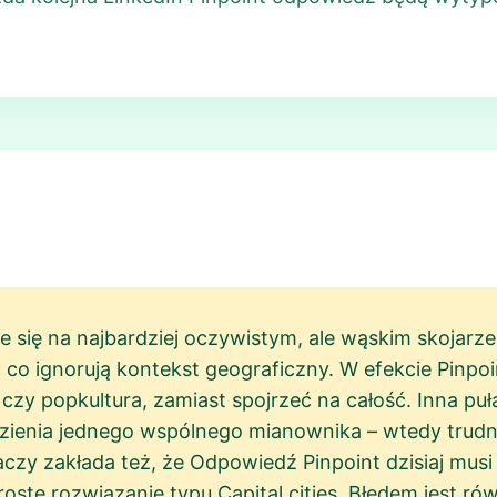
 się na najbardziej oczywistym, ale wąskim skojarzen
z co ignorują kontekst geograficzny. W efekcie Pinpo
a czy popkultura, zamiast spojrzeć na całość. Inna p
ezienia jednego wspólnego mianownika – wtedy trudn
czy zakłada też, że Odpowiedź Pinpoint dzisiaj mus
ste rozwiązanie typu Capital cities. Błędem jest rów