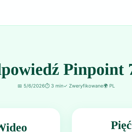
powiedź Pinpoint 
📅
5/6/2026
⏱️
3 min
✓
Zweryfikowane
🌍
PL
Pię
Wideo