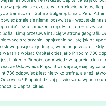
wiązania i poprawnie wskazać Capital cities jako Odp
nazw pojawia się często w kontekście państw, flag i 
ć z Bermudami, Sofia z Bułgarią, Lima z Peru, Athens
owiedź staje się niemal oczywista – wszystkie hasła 
ogą mieć różne znaczenia (np. Hamilton – nazwisko,
 z Sofią i Limą przesuwa intuicję w stronę geografii.
pierwsze skojarzenia i spojrzenia na listę jak na up
e słowo pasuje do jednego, wspólnego wzorca. Gdy w
ez wahania wpisać Capital cities jako Pinpoint 736 o
est LinkedIn Pinpoint odpowiedź w oparciu o kilka p
awia, że Odpowiedź Pinpoint dzisiaj staje się logiczn
int 736 odpowiedź jest nie tylko trafna, ale też łatw
Odpowiedź Pinpoint dzisiaj prawie sama wpadnie do 
odzi o Capital cities.