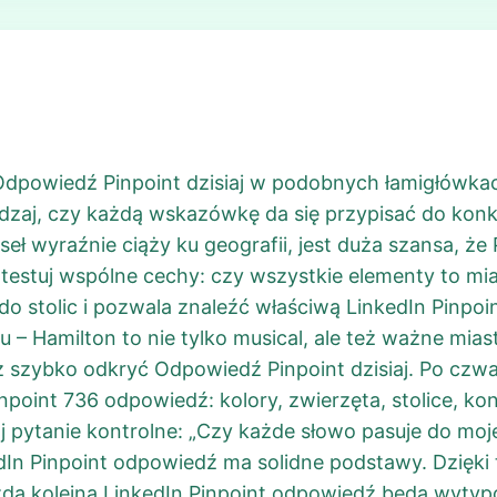
Odpowiedź Pinpoint dzisiaj w podobnych łamigłówka
dzaj, czy każdą wskazówkę da się przypisać do konkr
seł wyraźnie ciąży ku geografii, jest duża szansa, ż
 testuj wspólne cechy: czy wszystkie elementy to mia
do stolic i pozwala znaleźć właściwą LinkedIn Pinpoi
u – Hamilton to nie tylko musical, ale też ważne mi
sz szybko odkryć Odpowiedź Pinpoint dzisiaj. Po czwar
inpoint 736 odpowiedź: kolory, zwierzęta, stolice, k
pytanie kontrolne: „Czy każde słowo pasuje do moje
edIn Pinpoint odpowiedź ma solidne podstawy. Dzięk
ażda kolejna LinkedIn Pinpoint odpowiedź będą wytyp