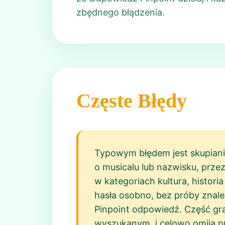
zbędnego błądzenia.
Częste Błędy
Typowym błędem jest skupianie
o musicalu lub nazwisku, prze
w kategoriach kultura, histori
hasła osobno, bez próby znal
Pinpoint odpowiedź. Część gra
wyszukanym, i celowo omija pro