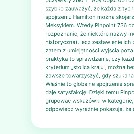
oczywisty zbiór?” Aby dojść do roz
szybko zauważyć, że każda z tych 
spojrzeniu Hamilton można skojarzy
Meksykiem. Wtedy Pinpoint 736 odp
rozpoznanie, że niektóre nazwy m
historyczna), lecz zestawienie ich
zatem z umiejętności wyjścia poza 
praktyka to sprawdzanie, czy każd
kryterium „stolica kraju”, można b
zawsze towarzyszyć, gdy szukana j
Właśnie to globalne spojrzenie spr
daje satysfakcję. Dzięki temu Pinpo
grupować wskazówki w kategorie, 
odpowiedź wyraźnie pokazuje, że ch