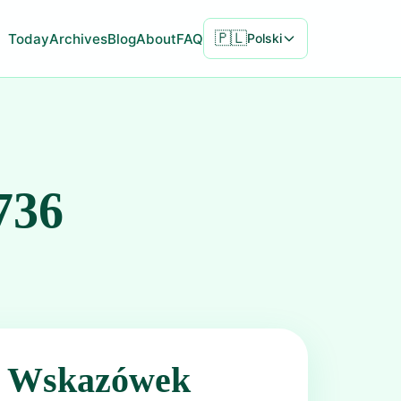
🇵🇱
Today
Archives
Blog
About
FAQ
Polski
736
ć Wskazówek