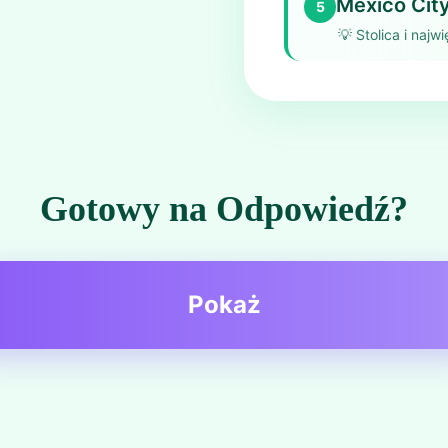
Mexico Cit
5
💡
Stolica i naj
Gotowy na Odpowiedź?
Pokaż