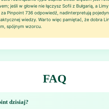
; jeśli w głowie nie łączysz Sofii z Bułgarią, a Lim
c za Pinpoint 736 odpowiedź, nadinterpretują pojedyn
 faktycznej wiedzy. Warto więc pamiętać, że dobra L
tym, spójnym wzorcu.
FAQ
int dzisiaj?