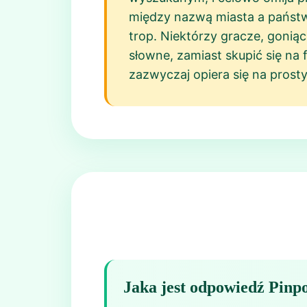
między nazwą miasta a państwem
trop. Niektórzy gracze, gonią
słowne, zamiast skupić się na
zazwyczaj opiera się na pros
Jaka jest odpowiedź Pinpo