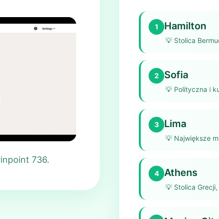
Hamilton
1
💡
Stolica Bermu
Sofia
2
💡
Polityczna i ku
Lima
3
💡
Największe mi
inpoint 736.
Athens
4
💡
Stolica Grecji,