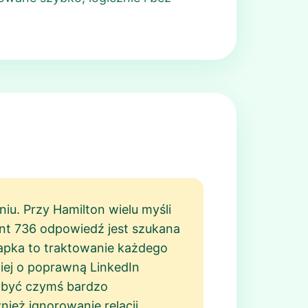
iu. Przy Hamilton wielu myśli
int 736 odpowiedź jest szukana
ułapka to traktowanie każdego
iej o poprawną LinkedIn
i być czymś bardzo
nież ignorowanie relacji