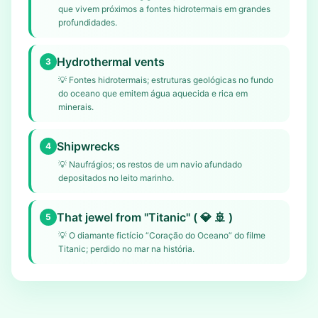
que vivem próximos a fontes hidrotermais em grandes
profundidades.
Hydrothermal vents
3
💡
Fontes hidrotermais; estruturas geológicas no fundo
do oceano que emitem água aquecida e rica em
minerais.
Shipwrecks
4
💡
Naufrágios; os restos de um navio afundado
depositados no leito marinho.
That jewel from "Titanic" ( 💎 🚢 )
5
💡
O diamante fictício “Coração do Oceano” do filme
Titanic; perdido no mar na história.