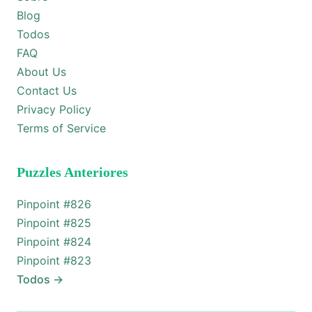
Blog
Todos
FAQ
About Us
Contact Us
Privacy Policy
Terms of Service
Puzzles Anteriores
Pinpoint #
826
Pinpoint #
825
Pinpoint #
824
Pinpoint #
823
Todos
→