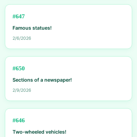
#
647
Famous statues!
2/6/2026
#
650
Sections of a newspaper!
2/9/2026
#
646
Two-wheeled vehicles!