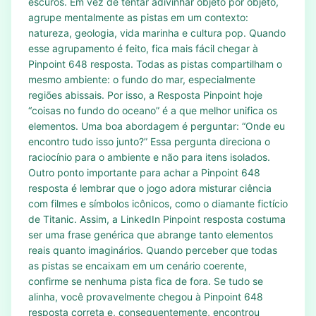
escuros. Em vez de tentar adivinhar objeto por objeto,
agrupe mentalmente as pistas em um contexto:
natureza, geologia, vida marinha e cultura pop. Quando
esse agrupamento é feito, fica mais fácil chegar à
Pinpoint 648 resposta. Todas as pistas compartilham o
mesmo ambiente: o fundo do mar, especialmente
regiões abissais. Por isso, a Resposta Pinpoint hoje
“coisas no fundo do oceano” é a que melhor unifica os
elementos. Uma boa abordagem é perguntar: “Onde eu
encontro tudo isso junto?” Essa pergunta direciona o
raciocínio para o ambiente e não para itens isolados.
Outro ponto importante para achar a Pinpoint 648
resposta é lembrar que o jogo adora misturar ciência
com filmes e símbolos icônicos, como o diamante fictício
de Titanic. Assim, a LinkedIn Pinpoint resposta costuma
ser uma frase genérica que abrange tanto elementos
reais quanto imaginários. Quando perceber que todas
as pistas se encaixam em um cenário coerente,
confirme se nenhuma pista fica de fora. Se tudo se
alinha, você provavelmente chegou à Pinpoint 648
resposta correta e, consequentemente, encontrou