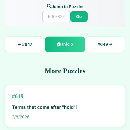
🔍
Jump to Puzzle:
Go
🏠
Início
← #
647
#
649
→
More Puzzles
#
649
Terms that come after "hold"!
2/8/2026