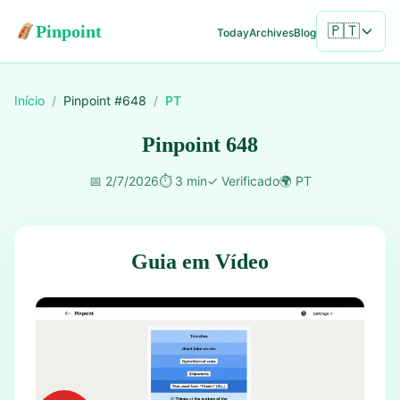
Pinpoint
🇵🇹
Today
Archives
Blog
Início
/
Pinpoint #
648
/
PT
Pinpoint 648
📅
2/7/2026
⏱️
3 min
✓
Verificado
🌍
PT
Guia em Vídeo